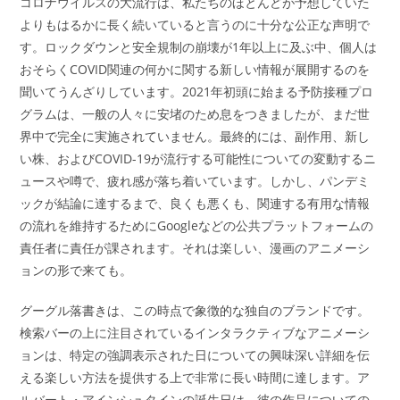
コロナウイルスの大流行は、私たちのほとんどが予想していた
よりもはるかに長く続いていると言うのに十分な公正な声明で
す。ロックダウンと安全規制の崩壊が1年以上に及ぶ中、個人は
おそらくCOVID関連の何かに関する新しい情報が展開するのを
聞いてうんざりしています。2021年初頭に始まる予防接種プロ
グラムは、一般の人々に安堵のため息をつきましたが、まだ世
界中で完全に実施されていません。最終的には、副作用、新し
い株、およびCOVID-19が流行する可能性についての変動するニ
ュースや噂で、疲れ感が落ち着いています。しかし、パンデミ
ックが結論に達するまで、良くも悪くも、関連する有用な情報
の流れを維持するためにGoogleなどの公共プラットフォームの
責任者に責任が課されます。それは楽しい、漫画のアニメーシ
ョンの形で来ても。
グーグル落書きは、この時点で象徴的な独自のブランドです。
検索バーの上に注目されているインタラクティブなアニメーシ
ョンは、特定の強調表示された日についての興味深い詳細を伝
える楽しい方法を提供する上で非常に長い時間に達します。ア
ルバート・アインシュタインの誕生日は、彼の作品についての