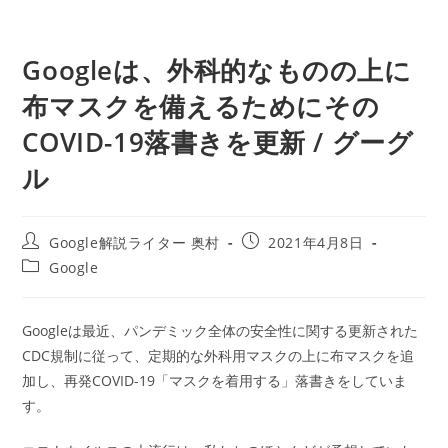
Googleは、外科的なものの上に
布マスクを備えるためにその
COVID-19落書きを更新 / グーグ
ル
投
投
Google解説ライター 奥村
2021年4月8日
稿
稿
投
Google
者:
公
稿
開
カ
日:
テ
Googleは最近、パンデミック全体の安全性に関する更新された
ゴ
CDC規制に従って、定期的な外科用マスクの上に布マスクを追
リ
ー:
加し、再発COVID-19「マスクを着用する」落書きをしていま
す。