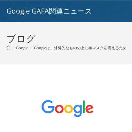
コ
Google GAFA関連ニュース
ン
テ
ン
ツ
ブログ
へ
ス
>
Google
>
Googleは、外科的なものの上に布マスクを備えるためにその
キ
ッ
プ