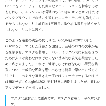
tidbitsをフィーチャーした簡単なアニメーションを特集するか
もしれない、エジソンのは電球のちらつきのオンとオフ(または
バックグラウンドで非常に失望したニコラ・テスラ)を備えてい
るかもしれない、Eid-ul-Fitrは三日月に進化する満月を描くかも
しれない、リストは続く。
このような過去の決定の代わりに、Googleは2020年7月に
COVIDをテーマにした落書きを開始し、会社のロゴの文字が足
を発芽させ、マスクを着用し、パンデミックの間に安全を保つ
ために人々が従わなければならない基本的な規制を奨励するた
めに広がりました。これは、遵守しなければならない重要な措
置について一般的な民衆を思い出させる簡単で思い出に残る方
法です。このような落書きを一度だけフィーチャーするだけで
は満足せず、Googleは2021年4月6日に再開しましたが、新しい
アップデートで再開しました。
マスクは依然として重要です。マスクを着用し、命を救いま
す。