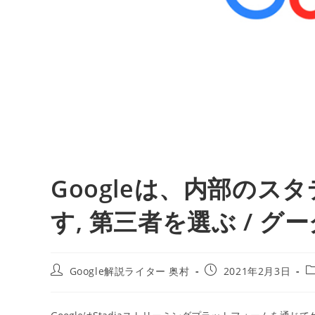
Googleは、内部の
す, 第三者を選ぶ / グ
投
投
Google解説ライター 奥村
2021年2月3日
稿
稿
者:
公
開