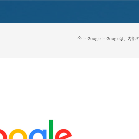
>
Google
>
Googleは、内