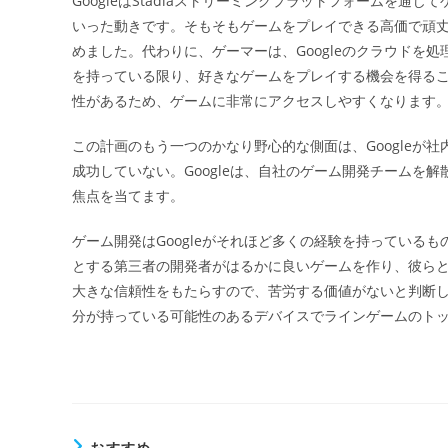
GoogleはStadiaストリーミングプラットフォームを
日:
いった動きです。そもそもゲームをプレイできる高価で頑
ー
めました。代わりに、ゲーマーは、Googleのクラウドを
を持っている限り、好きなゲームをプレイする機会を得る
性があるため、ゲームに非常にアクセスしやすくなります
この計画のもう一つのかなり野心的な側面は、Googleが
成功していない。Googleは、自社のゲーム開発チームを
焦点を当てます。
ゲーム開発はGoogleがそれほど多くの経験を持っている
とする第三者の開発者がはるかに良いゲームを作り、彼らと協
大きな信頼性をもたらすので、苦労する価値がないと判断した
分が持っている可能性のあるデバイスでラインゲームのト
おすすめ