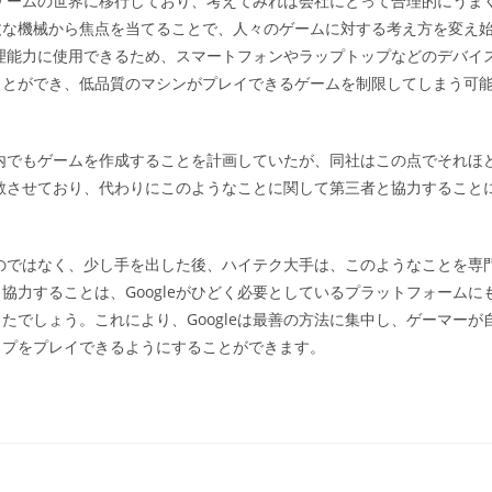
通じてゲームの世界に移行しており、考えてみれば会社にとって合理的にうま
ゴ
丈な機械から焦点を当てることで、人々のゲームに対する考え方を変え
リ
:
処理能力に使用できるため、スマートフォンやラップトップなどのデバイ
ことができ、低品質のマシンがプレイできるゲームを制限してしまう可
。
社内でもゲームを作成することを計画していたが、同社はこの点でそれほ
解散させており、代わりにこのようなことに関して第三者と協力すること
ものではなく、少し手を出した後、ハイテク大手は、このようなことを専
力することは、Googleがひどく必要としているプラットフォームに
でしょう。これにより、Googleは最善の方法に集中し、ゲーマーが
ップをプレイできるようにすることができます。