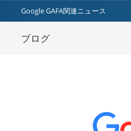
コ
Google GAFA関連ニュース
ン
テ
ン
ツ
ブログ
へ
ス
キ
ッ
プ