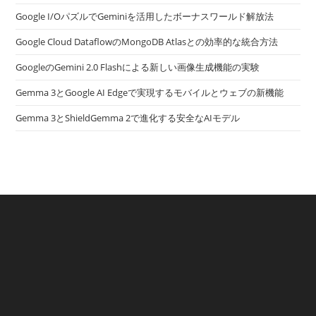
Google I/OパズルでGeminiを活用したボーナスワールド解放法
Google Cloud DataflowのMongoDB Atlasとの効率的な統合方法
GoogleのGemini 2.0 Flashによる新しい画像生成機能の実験
Gemma 3とGoogle AI Edgeで実現するモバイルとウェブの新機能
Gemma 3とShieldGemma 2で進化する安全なAIモデル