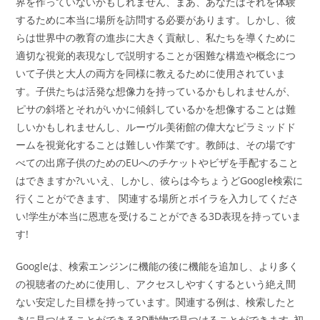
界を作っていないかもしれません、まあ、あなたはそれを体験
するために本当に場所を訪問する必要があります。しかし、彼
らは世界中の教育の進歩に大きく貢献し、私たちを導くために
適切な視覚的表現なしで説明することが困難な構造や概念につ
いて子供と大人の両方を同様に教えるために使用されていま
す。子供たちは活発な想像力を持っているかもしれませんが、
ピサの斜塔とそれがいかに傾斜しているかを想像することは難
しいかもしれませんし、ルーヴル美術館の偉大なピラミッドド
ームを視覚化することは難しい作業です。教師は、その場です
べての出席子供のためのEUへのチケットやビザを手配すること
はできますか?いいえ、しかし、彼らは今ちょうどGoogle検索に
行くことができます、 関連する場所とボイラを入力してくださ
い!学生が本当に恩恵を受けることができる3D表現を持っていま
す!
Googleは、検索エンジンに機能の後に機能を追加し、より多く
の視聴者のために使用し、アクセスしやすくするという絶え間
ない安定した目標を持っています。関連する例は、検索したと
きに見つけることができる3D動物で見つけることができます, 初