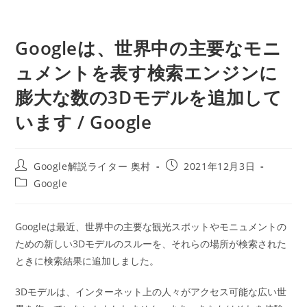
Googleは、世界中の主要なモニ
ュメントを表す検索エンジンに
膨大な数の3Dモデルを追加して
います / Google
投
投
Google解説ライター 奥村
2021年12月3日
稿
稿
投
Google
者:
公
稿
開
カ
日:
テ
Googleは最近、世界中の主要な観光スポットやモニュメントの
ゴ
ための新しい3Dモデルのスルーを、それらの場所が検索された
リ
ー:
ときに検索結果に追加しました。
3Dモデルは、インターネット上の人々がアクセス可能な広い世