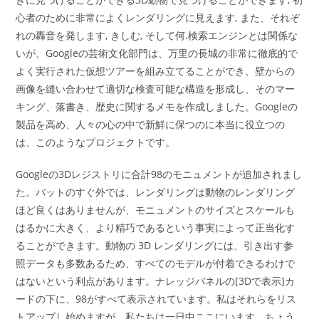
心者のために非常によくレンダリングに見えます, また、それぞ
れの轟音を発します, きしむ, そして何.検索エンジンとは関係な
いが、Googleの芸術文化部門は、万里の長城の非常に徹底的で
よく実行された仮想ツアーを組み立てることができ、壁からの
画像を縫い合わせて適切な検査可能な構造を形成し、そのマー
キング、落書き、歴史に関するメモを作成しました。Googleの
製品を高め、人々の心の中で新鮮に保つのに本当に役立つの
は、このようなプロジェクトです。
Googleの3Dレジストリに合計98のモニュメントが追加されまし
た。バットのすぐ外では、レンダリングは動物のレンダリング
ほど良くはありませんが、モニュメントのサイズとスケールも
はるかに大きく、より精巧であるという事実によって正当化す
ることができます。動物の 3D レンダリングには、引き出す参
照データも多数あるため、すべてのモデルが付着できるわけで
はないという利点があります。ナレッジパネルの[3Dで表示]カ
ードの下に、98がすべて表示されています。私はそれらをリス
トアップし始めますが、私たちは一日中ここにいます。ちょう