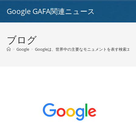
コ
Google GAFA関連ニュース
ン
テ
ン
ツ
ブログ
へ
ス
>
Google
>
Googleは、世界中の主要なモニュメントを表す検索エンジ
キ
ッ
プ