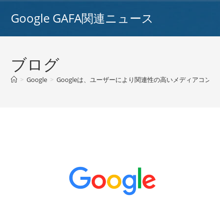
コ
Google GAFA関連ニュース
ン
テ
ン
ツ
ブログ
へ
ス
>
Google
>
Googleは、ユーザーにより関連性の高いメディアコンテ
キ
ッ
プ