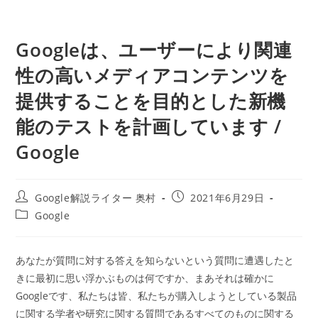
Googleは、ユーザーにより関連
性の高いメディアコンテンツを
提供することを目的とした新機
能のテストを計画しています /
Google
投
投
Google解説ライター 奥村
2021年6月29日
稿
稿
投
Google
者:
公
稿
開
カ
日:
テ
あなたが質問に対する答えを知らないという質問に遭遇したと
ゴ
きに最初に思い浮かぶものは何ですか、まあそれは確かに
リ
ー:
Googleです、私たちは皆、私たちが購入しようとしている製品
に関する学者や研究に関する質問であるすべてのものに関する