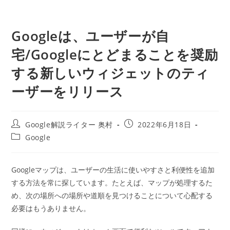
Googleは、ユーザーが自
宅/Googleにとどまることを奨励
する新しいウィジェットのティ
ーザーをリリース
投
投
Google解説ライター 奥村
2022年6月18日
稿
稿
投
Google
者:
公
稿
開
カ
日:
テ
Googleマップは、ユーザーの生活に使いやすさと利便性を追加
ゴ
する方法を常に探しています。たとえば、マップが処理するた
リ
ー:
め、次の場所への場所や道順を見つけることについて心配する
必要はもうありません。