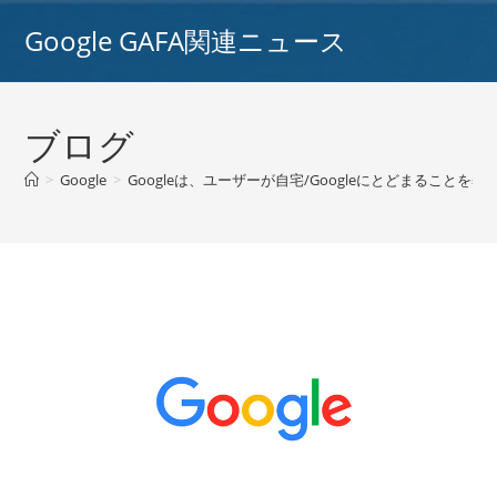
コ
Google GAFA関連ニュース
ン
テ
ン
ツ
ブログ
へ
ス
>
Google
>
Googleは、ユーザーが自宅/Googleにとどまるこ
キ
ッ
プ