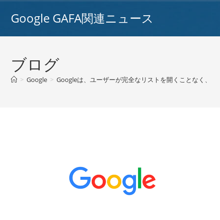
コ
Google GAFA関連ニュース
ン
テ
ン
ツ
ブログ
へ
ス
>
Google
>
Googleは、ユーザーが完全なリストを開くことなく、より
キ
ッ
プ