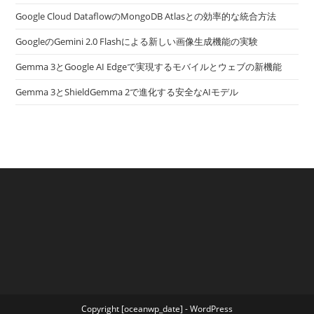
Google Cloud DataflowのMongoDB Atlasとの効率的な統合方法
GoogleのGemini 2.0 Flashによる新しい画像生成機能の実験
Gemma 3とGoogle AI Edgeで実現するモバイルとウェブの新機能
Gemma 3とShieldGemma 2で進化する安全なAIモデル
Copyright [oceanwp_date] - WordPress