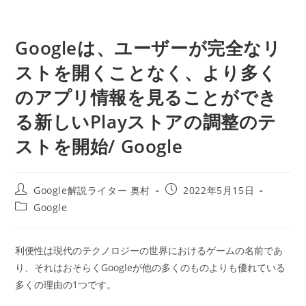
Googleは、ユーザーが完全なリ
ストを開くことなく、より多く
のアプリ情報を見ることができ
る新しいPlayストアの調整のテ
ストを開始/ Google
投
投
Google解説ライター 奥村
2022年5月15日
稿
稿
投
Google
者:
公
稿
開
カ
日:
テ
利便性は現代のテクノロジーの世界におけるゲームの名前であ
ゴ
り、それはおそらくGoogleが他の多くのものよりも優れている
リ
ー:
多くの理由の1つです。