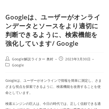
Googleは、ユーザーがオンライ
ンデータとソースをより適切に
判断できるように、検索機能を
強化しています/ Google
投
投
Google解説ライター 奥村
2023年3月30日
稿
稿
投
Google
者:
公
稿
開
カ
日:
テ
Googleは、ユーザーがオンラインで情報を簡単に測定し、さま
ゴ
ざまな視点を探索できるように、検索機能を改善することを使
リ
ー:
命としています。
検索エンジンの巨人は、今日の時代では、正しく信頼できる適