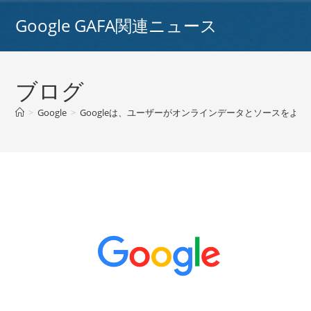
コ
Google GAFA関連ニュース
ン
テ
ン
ツ
ブログ
へ
ス
>
Google
>
Googleは、ユーザーがオンラインデータとソースをより
キ
ッ
プ