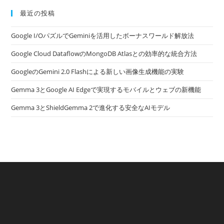
最近の投稿
Google I/OパズルでGeminiを活用したボーナスワールド解放法
Google Cloud DataflowのMongoDB Atlasとの効率的な統合方法
GoogleのGemini 2.0 Flashによる新しい画像生成機能の実験
Gemma 3とGoogle AI Edgeで実現するモバイルとウェブの新機能
Gemma 3とShieldGemma 2で進化する安全なAIモデル