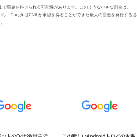
まで罰金を科せられる可能性があります。このような小さな割合は、
ら、GoogleはCNILが承認を得ることができた最大の罰金を発行する必
す。
ベットのQ4が救世主で
この新しいAndroidトロイの木馬