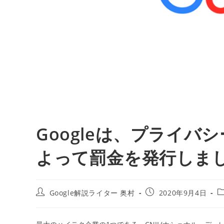
Googleは、プライバ
よって罰金を発行しました 
投
投
Google解説ライター 奥村
2020年9月4日
稿
稿
者:
公
開