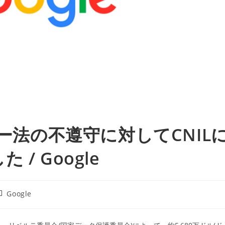
シー法の不遵守に対してCNIL
/ Google
投
Google
稿
カ
テ