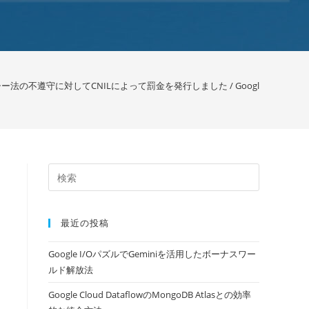
シー法の不遵守に対してCNILによって罰金を発行しました / Google
>
最近の投稿
Google I/OパズルでGeminiを活用したボーナスワー
ルド解放法
Google Cloud DataflowのMongoDB Atlasとの効率