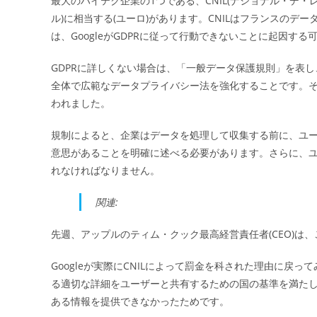
最大のハイテク企業の1つである、CNIL(ナショナル・デ・レ
日:
ル)に相当する(ユーロ)があります。CNILはフランスの
ー
は、GoogleがGDPRに従って行動できないことに起因す
GDPRに詳しくない場合は、「一般データ保護規則」を表し
全体で広範なデータプライバシー法を強化することです。
われました。
規制によると、企業はデータを処理して収集する前に、ユ
意思があることを明確に述べる必要があります。さらに、ユー
れなければなりません。
関連:
先週、アップルのティム・クック最高経営責任者(CEO)
Googleが実際にCNILによって罰金を科された理由に
る適切な詳細をユーザーと共有するための国の基準を満た
ある情報を提供できなかったためです。