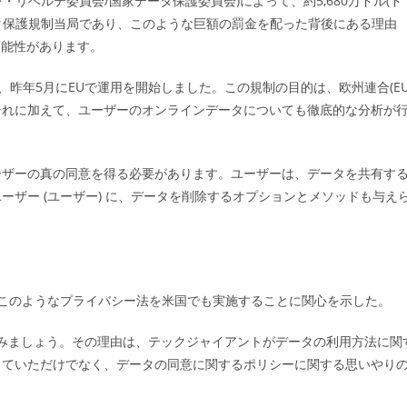
・リベルテ委員会/国家データ保護委員会)によって、約5,680万ドル(ド
ゴ
データ保護規制当局であり、このような巨額の罰金を配った背後にある理由
リ
:
る可能性があります。
、昨年5月にEUで運用を開始しました。この規制の目的は、欧州連合(EU
それに加えて、ユーザーのオンラインデータについても徹底的な分析が
ーザーの真の同意を得る必要があります。ユーザーは、データを共有す
ザー (ユーザー) に、データを削除するオプションとメソッドも与え
は、このようなプライバシー法を米国でも実施することに関心を示した。
戻ってみましょう。その理由は、テックジャイアントがデータの利用方法に関
していただけでなく、データの同意に関するポリシーに関する思いやり