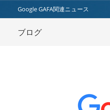
コ
Google GAFA関連ニュース
ン
テ
ン
ツ
ブログ
へ
ス
キ
ッ
プ