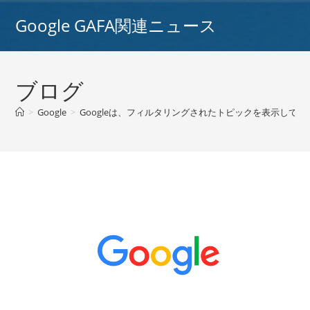
コ
Google GAFA関連ニュース
ン
テ
ン
ツ
ブログ
へ
ス
>
Google
>
Googleは、フィルタリングされたトピックを表示して、
キ
ッ
プ