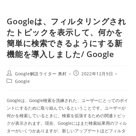
Googleは、フィルタリングされ
たトピックを表示して、何かを
簡単に検索できるようにする新
機能を導入しました/ Google
投
投
Google解説ライター 奥村
2022年12月9日
稿
稿
投
Google
者:
公
稿
開
カ
日:
テ
Googleは、Google検索を洗練された、ユーザーにとってのポイ
ゴ
ントにするために取り組んでいるということです。ユーザーが
リ
ー:
何かを検索しているときに、検索を拡張するための関連トピッ
クが表示されます。現在、Googleにはまだ検索結果用のフィル
ターがいくつかありますが、新しいアップデートほどフィルタ