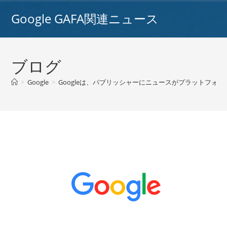
コ
Google GAFA関連ニュース
ン
テ
ン
ツ
ブログ
へ
ス
>
Google
>
Googleは、パブリッシャーにニュースがプラットフォーム
キ
ッ
プ