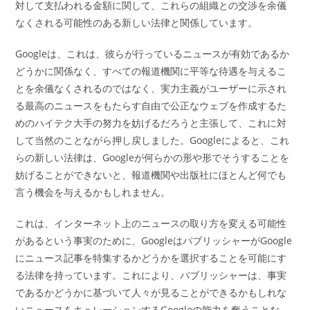
対して支払われる金額に関して、これらの組織との交渉を余儀
なくされる可能性のある新しい法律と関係しています。
Googleは、これは、彼らが行っているニュースが有効であるか
どうかに関係なく、すべての報道機関に平等な待遇を与えるこ
とを余儀なくされるのではなく、実力主義がユーザーに示され
る最高のニュースをもたらす自由で公正なウェブを作成するた
めのハイテク大手の努力を妨げるだろうと主張して、これに対
して当然のことながら押し戻しました。Googleによると、これ
らの新しい法律は、Googleが何らかの形や形でそうすることを
妨げることができないと、報道機関や出版社にほとんど何でも
言う機会を与えるかもしれません。
これは、インターネット上のニュースの取り方を変える可能性
があるという事実のために、GoogleはパブリッシャーがGoogle
にニュース記事を特集するかどうかを選択することを可能にす
る法律を持っています。これにより、パブリッシャーは、事実
であるかどうかに基づいて人々が見ることができるかもしれな
いニュースをキュレーションするGoogleの能力を奪うことな