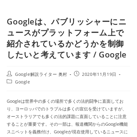
Googleは、パブリッシャーにニ
ュースがプラットフォーム上で
紹介されているかどうかを制御
したいと考えています / Google
投
投
Google解説ライター 奥村
2020年11月19日
稿
稿
投
Google
者:
公
稿
開
カ
日:
テ
Googleは世界中の多くの場所で多くの法的闘争に直面してお
ゴ
り、ヨーロッパでのトラブルは多くの宣伝を受けていますが、
リ
ー:
オーストラリアでも多くの法的課題に直面していることに注意
することが重要です。その一部は、報道機関からのGoogle機能
スニペットを義務付け、Googleが現在使用しているニュースに