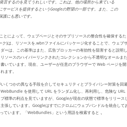
.0)を発言するのを見てうれしいです。これは、他の場所から来ている
サービスを提供するというGoogleの野望の一部です。また、この
保護にも悪いです。
とめることによって、ウェブページとそのサブリソースの整合性を確保するた
ーク)は、リソースを.wbnファイルにパッケージ化することで、ウェブ
イダーは、この基準はまた、広告ブロッカーの有効性を阻害すると説明
トリソースのハイパーリンクされたコレクションから不透明なオールま
書いています。現在、ユーザーが任意のブラウザーで Web ページを開
まれます。
罪者がいくつかの異なる手段を介してセキュリティとプライバシー対策を回
Bundle を使用して URL をランダム化し、再利用し、危険な URL
標準の利点を見ていますが、Googleが現在の状態で標準をリリース
張しています。Googleはすでにクロムにウェブバンドルを統合して
っています。「WebBundles」という用語を検索すると
、