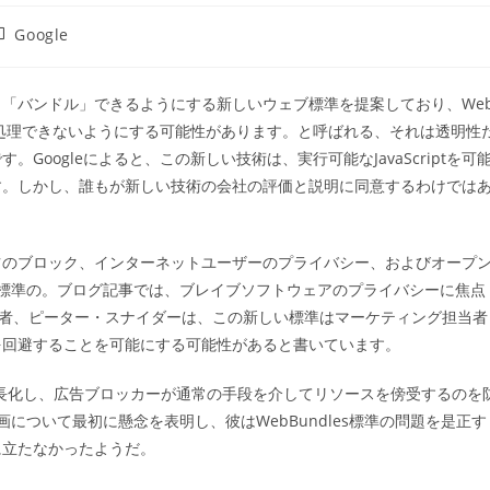
投
Google
稿
カ
テ
イルに 「バンドル」できるようにする新しいウェブ標準を提案しており、We
ゴ
ースを処理できないようにする可能性があります。と呼ばれる、それは透明性
リ
:
oogleによると、この新しい技術は、実行可能なJavaScriptを可
す。しかし、誰もが新しい技術の会社の評価と説明に同意するわけでは
ツのブロック、インターネットユーザーのプライバシー、およびオープ
しい標準の。ブログ記事では、ブレイブソフトウェアのプライバシーに焦点
開発者、ピーター・スナイダーは、この新しい標準はマーケティング担当者
を回避することを可能にする可能性があると書いています。
カーを冗長化し、広告ブロッカーが通常の手段を介してリソースを傍受するのを
について最初に懸念を表明し、彼はWebBundles標準の問題を是正す
に立たなかったようだ。