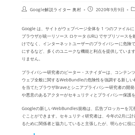
投
投
Google解説ライター 奥村
2020年9月9日
稿
稿
者:
公
開
Google は、サイトがウェブページ全体を 1 つのファ
日:
ブラウザが統一リソース ロケータ (URL) でサブリソ
ー
けでなく、インターネットユーザーのプライバシーに危険です。G
にするなど、多くのユニークな機能と利点を提供していま
りません。
プライバシー研究者のピーター・スナイダーは、コンテン
ウェブ全般に関するWebBundleの危険性を強調する新
を当てたブラウザBraveとシニアプライバシー研究者の
や悪意のあるアクターがセキュリティとプライバシー保護
Googleの新しいWebBundles規格は、広告ブロッ
ぐことができます。セキュリティ研究者は、今年の2月に計画
るために関係者と協力していると主張したが、明らかに役