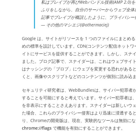
私はブレイブが再びWebバンドル技術(AMP 2
ふりをしながら、自分のサーバーからウェブ全体に
記事でブレイブが概説したように、プライバシー
— その他のマシエジ(@othermaciej)
Google は、サイトがリソースを 1 つのファイルにま
めの標準を設計しています。CDN(コンテンツ配信ネットワ
イトにサービスを提供することができます。しかし、スナ
ました。ブログ記事で、スナイダーは、これはウェブサイ
はナッシングの「ブロブ」にウェブを変更する恐れがあると
くと、画像やスクリプトなどのコンテンツが個別に読み込
セキュリティ研究者は、WebBundlesは、サイバー犯
することを可能にすると考えています。サイバー犯罪者は、Web
を非表示にすることさえあります。スナイダーは新しいウェブ
た場合、これらのプライバシー侵害はより迅速に浸透すると主
り、Chromeの開発版は、現在、実験的なツールは無効にな
chrome://flags
で機能を有効にすることができます。