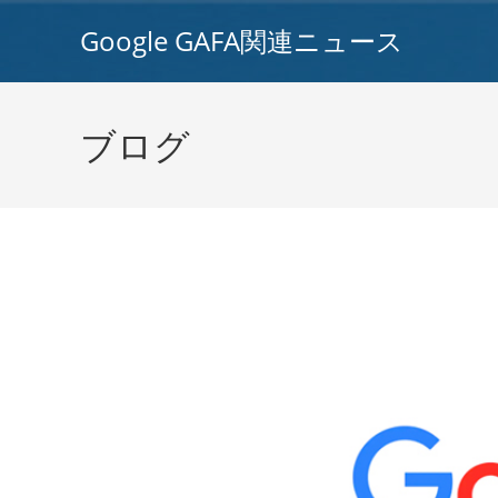
コ
Google GAFA関連ニュース
ン
テ
ン
ツ
ブログ
へ
ス
キ
ッ
プ