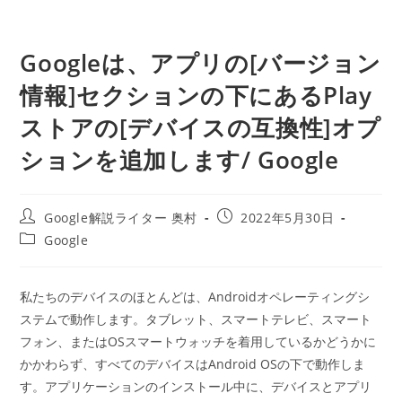
Googleは、アプリの[バージョン
情報]セクションの下にあるPlay
ストアの[デバイスの互換性]オプ
ションを追加します/ Google
投
投
Google解説ライター 奥村
2022年5月30日
稿
稿
投
Google
者:
公
稿
開
カ
日:
テ
私たちのデバイスのほとんどは、Androidオペレーティングシ
ゴ
ステムで動作します。タブレット、スマートテレビ、スマート
リ
ー:
フォン、またはOSスマートウォッチを着用しているかどうかに
かかわらず、すべてのデバイスはAndroid OSの下で動作しま
す。アプリケーションのインストール中に、デバイスとアプリ