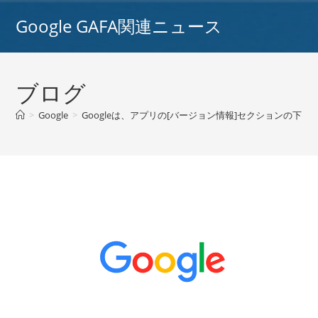
コ
Google GAFA関連ニュース
ン
テ
ン
ツ
ブログ
へ
ス
>
Google
>
Googleは、アプリの[バージョン情報]セクションの下にあ
キ
ッ
プ