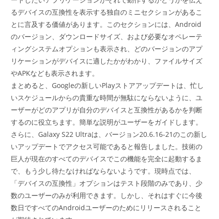
るデバイスの互換性を表示する独自のミニセクションがあるこ
とに言及する価値があります。このセクションには、Android
のバージョン、ダウンロードサイズ、および必要なオペレーテ
ィングシステムオプションも表示され、どのバージョンのアプ
リケーションがデバイスに適したかがわかり、ファイルサイズ
やAPKなども表示されます。
まとめると、Googleの新しいPlayストアアップデートは、忙し
いスケジュールからの貴重な時間が無駄にならないように、ユ
ーザーがどのアプリが自分のデバイスと互換性があるかを判断
するのに役立ちます。簡単な説明がユーザーをガイドします。
さらに、Galaxy S22 Ultraは、バージョン20.6.16-21のこの新し
いアップデートでアクセス可能であると報告しました。技術の
巨人が現在のすべてのデバイスでこの機能を完全に起動するま
で、もう少し待たなければならないようです。現時点では、
「デバイスの互換性」オプションはテスト段階のみであり、少
数のユーザーのみが利用できます。しかし、それはすぐに今後
数日ですべてのAndroidユーザーのためにリリースされること