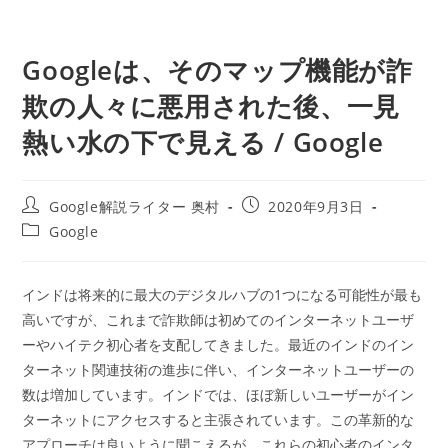
Googleは、そのマップ機能が詐
欺の人々に悪用された後、一見
熱い水の下で見える / Google
投
投
Google解説ライター 奥村
2020年9月3日
稿
稿
投
Google
者:
公
稿
開
カ
日:
テ
インドは将来的に最大のデジタルハブの1つになる可能性が最も
ゴ
高いですが、これまで詐欺師は初めてのインターネットユーザ
リ
ー:
ーやハイテク初心者を支配してきました。最近のインドのイン
ターネット関連技術の進歩に伴い、インターネットユーザーの
数は増加しています。インドでは、ほぼ新しいユーザーがイン
ターネットにアクセスすると主張されています。この革新的な
アプローチは良いように聞こえるが、これらの初心者のインタ