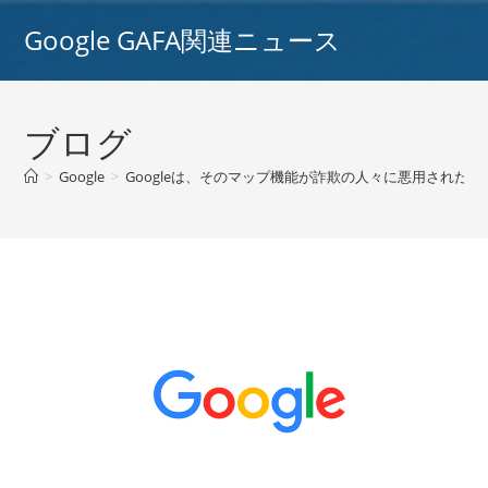
コ
Google GAFA関連ニュース
ン
テ
ン
ツ
ブログ
へ
ス
>
Google
>
Googleは、そのマップ機能が詐欺の人々に悪用された後、一
キ
ッ
プ