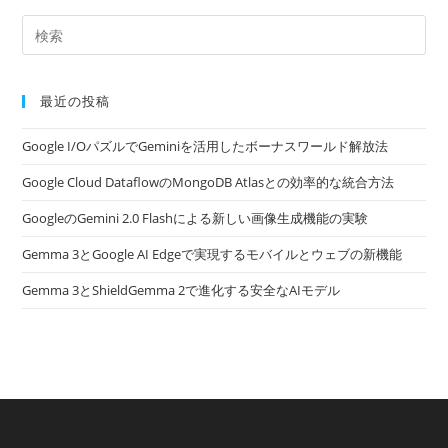
最近の投稿
Google I/OパズルでGeminiを活用したボーナスワールド解放法
Google Cloud DataflowのMongoDB Atlasとの効率的な統合方法
GoogleのGemini 2.0 Flashによる新しい画像生成機能の実験
Gemma 3とGoogle AI Edgeで実現するモバイルとウェブの新機能
Gemma 3とShieldGemma 2で進化する安全なAIモデル