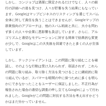
しかし、コンジョブは酒屋に限定されるだけでなく、人々の銀
行の詳細への道を見つけ、人々が貯蓄を失う結果にもなってい
ます。Googleはマップビジネスのリスティングを通じてスパム
全体に対して責任を負うことはできませんが、Googleマップの
群衆指向のアプローチは、他のスパム戦術と共に、大小を問わ
ず多くの人々や企業に悪影響を及ぼしています。さらに、アル
ゴリズムと適切なモデレーションに対する簡単で効果的な変更
が少しで、Googleはこの大失敗を回避できたと多くの人が主張
しています。
しかし、テックジャイアントは、この問題に取り組むことを確
認し、そのような行動は受け入れられず、容認されず、これら
の問題に取り組み、取り除く方法を見つけることに継続的に取
り組んでいるが、スパマーを暗闇の中に保つために多くを明ら
かにできなかったことをユーザーに保証しました。不正行為が
報告された場合の適切な調査の申し立てもGoogleによって行わ
れました。Googleがこの問題に対抗する方法を考え出すかどう
かはまだ分かっていません。