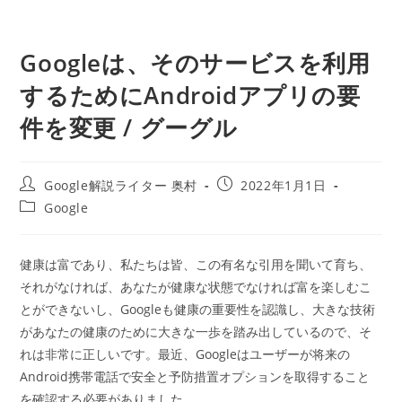
Googleは、そのサービスを利用
するためにAndroidアプリの要
件を変更 / グーグル
投
投
Google解説ライター 奥村
2022年1月1日
稿
稿
投
Google
者:
公
稿
開
カ
日:
テ
健康は富であり、私たちは皆、この有名な引用を聞いて育ち、
ゴ
それがなければ、あなたが健康な状態でなければ富を楽しむこ
リ
ー:
とができないし、Googleも健康の重要性を認識し、大きな技術
があなたの健康のために大きな一歩を踏み出しているので、そ
れは非常に正しいです。最近、Googleはユーザーが将来の
Android携帯電話で安全と予防措置オプションを取得すること
を確認する必要がありました。