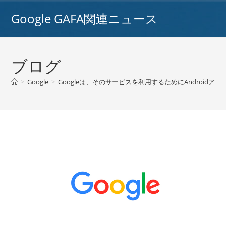
コ
Google GAFA関連ニュース
ン
テ
ン
ツ
ブログ
へ
ス
>
Google
>
Googleは、そのサービスを利用するためにAndroidアプ
キ
ッ
プ