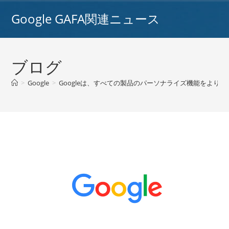
コ
Google GAFA関連ニュース
ン
テ
ン
ツ
ブログ
へ
ス
>
Google
>
Googleは、すべての製品のパーソナライズ機能をより明
キ
ッ
プ