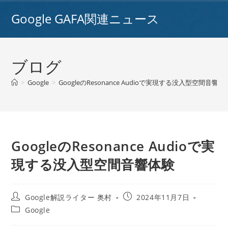
コ
Google GAFA関連ニュース
ン
テ
ン
ツ
ブログ
へ
ス
>
Google
>
GoogleのResonance Audioで実現する没入型空間音響体
キ
ッ
プ
GoogleのResonance Audioで実
現する没入型空間音響体験
投
投
Google解説ライター 奥村
2024年11月7日
稿
稿
投
Google
者:
公
稿
開