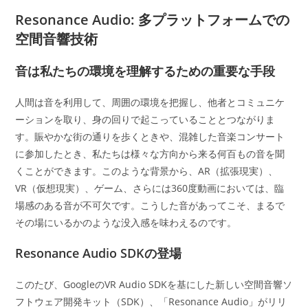
カ
日:
テ
Resonance Audio: 多プラットフォームでの
ゴ
空間音響技術
リ
ー:
音は私たちの環境を理解するための重要な手段
人間は音を利用して、周囲の環境を把握し、他者とコミュニケ
ーションを取り、身の回りで起こっていることとつながりま
す。賑やかな街の通りを歩くときや、混雑した音楽コンサート
に参加したとき、私たちは様々な方向から来る何百もの音を聞
くことができます。このような背景から、AR（拡張現実）、
VR（仮想現実）、ゲーム、さらには360度動画においては、臨
場感のある音が不可欠です。こうした音があってこそ、まるで
その場にいるかのような没入感を味わえるのです。
Resonance Audio SDKの登場
このたび、GoogleのVR Audio SDKを基にした新しい空間音響ソ
フトウェア開発キット（SDK）、「Resonance Audio」がリリ