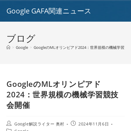
コ
Google GAFA関連ニュース
ン
テ
ン
ツ
ブログ
へ
ス
>
Google
>
GoogleのMLオリンピアド2024：世界規模の機械学習競
キ
ッ
プ
GoogleのMLオリンピアド
2024：世界規模の機械学習競技
会開催
投
投
Google解説ライター 奥村
2024年11月6日
稿
稿
投