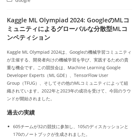
Google
者:
公
稿
開
カ
日:
テ
Kaggle ML Olympiad 2024: GoogleのMLコ
ゴ
ミュニティによるグローバルな分散型MLコ
リ
ー:
ンペティション
Kaggle ML Olympiad 2024は、Googleの機械学習コミュニティ
が主催する、開発者向けの機械学習を学び、実践するための貴
重な機会です。この競技会は、Machine Learning Google
Developer Experts（ML GDE）、TensorFlow User
Group（TFUG）、そしてその他のMLコミュニティによって組
織されています。2022年と2023年の成功を受けて、今回のラウ
ンドが開始されました。
過去の実績
605チームが32の競技に参加し、105のディスカッションと
170のノートブックが生成されました。