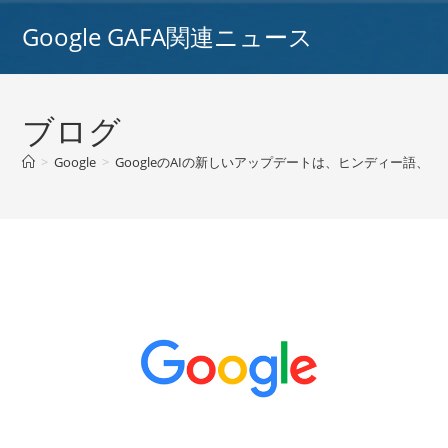
コ
Google GAFA関連ニュース
ン
テ
ン
ツ
ブログ
へ
ス
>
Google
>
GoogleのAIの新しいアップデートは、ヒンディー語
キ
ッ
プ