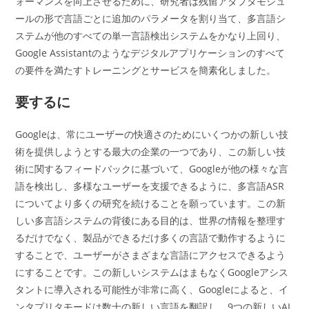
ォーマンスを向上させるために、研究者は残留アダプタモジュ
ールの形で言語ごとに追加のパラメータを割り当て、多言語シ
ステムが他のすべての単一言語検出システムをかなり上回り、
Google Assistantのようなデジタルアプリケーションのすべて
の要件を満たすトレーニングとサービスを簡素化しました。
要するに
Googleは、常にユーザーの快適さのためにいくつかの新しい技
術を提供しようとする最大の企業の一つであり、この新しい技
術に関するフィードバックに基づいて、Googleが他の様々な言
語を検出し、多様なユーザーを支援できるように、多言語ASR
についてより多くの研究を続けることを願っています。この新
しい多言語システムの背後にある目的は、世界の情報を整理す
るだけでなく、製品ができるだけ多くの言語で動作するように
することで、ユーザーがさまざまな言語にアクセスできるよう
にすることです。この新しいシステムはまもなくGoogleアシス
タントに導入される可能性が非常に高く、Googleによると、イ
ンタプリタモードは数十の新しい言語を翻訳し、9つの新しいAI