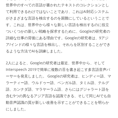
世界中のすべての言語が書かれたテキストのコレクションとし
て利用できるわけではないことであり、これはAI対応システム
がさまざまな言語を検出するのを困難にしているということで
す。これは、世界中から様々な新しい言語を検出するのに役立
ついくつかの新しい戦略を探求するために、Googleの研究者の
詳細な仕事の背後にある理由です。Googleの研究者は、9アジ
ア/インドの様々な言語を検出し、それらを区別することができ
るような方法でAIを訓練しました。
2人によると、Googleの研究者は最近、世界中から、そして
Interspeech 2019で簡単に複数の舌を書き起こす多言語音声パ
ーサーを発見しました。 Googleの研究者は、ヒンディー語、マ
ラーティー語、ウルドゥー語、ベンガル語、タミル語、テルグ
語、カンナダ語、マラヤーラム語、さらにはグジャラート語を
含む9つの異なるアジア言語を認識できる、そして同じAIでも自
動音声認識の質が新しい改善を示すことができることを明らか
にしました。