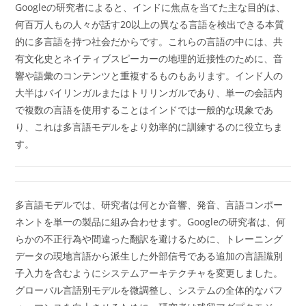
Googleの研究者によると、インドに焦点を当てた主な目的は、
何百万人もの人々が話す20以上の異なる言語を検出できる本質
的に多言語を持つ社会だからです。これらの言語の中には、共
有文化史とネイティブスピーカーの地理的近接性のために、音
響や語彙のコンテンツと重複するものもあります。インド人の
大半はバイリンガルまたはトリリンガルであり、単一の会話内
で複数の言語を使用することはインドでは一般的な現象であ
り、これは多言語モデルをより効率的に訓練するのに役立ちま
す。
多言語モデルでは、研究者は何とか音響、発音、言語コンポー
ネントを単一の製品に組み合わせます。Googleの研究者は、何
らかの不正行為や間違った翻訳を避けるために、トレーニング
データの現地言語から派生した外部信号である追加の言語識別
子入力を含むようにシステムアーキテクチャを変更しました。
グローバル言語別モデルを微調整し、システムの全体的なパフ