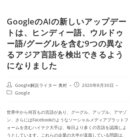
GoogleのAIの新しいアップデー
トは、ヒンディー語、ウルドゥ
ー語/グーグルを含む9つの異な
るアジア言語を検出できるよう
になりました
投
投
Google解説ライター 奥村
2020年8月30日
稿
稿
投
Google
者:
公
稿
開
カ
日:
テ
世界中から何百もの言語があり、グーグル、アップル、アマゾ
ゴ
ン、さらにはFacebookのようなソーシャルメディアプラットフ
リ
ー:
ォームを含むハイテク大手は、毎日より多くの言語を認識しよ
うとしています。これらの企業の大半が直面している問題は、