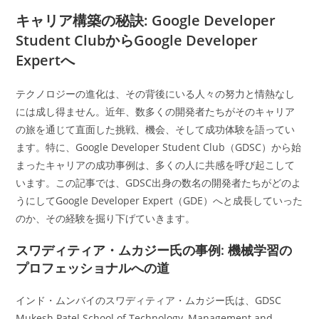
カ
日:
テ
キャリア構築の秘訣: Google Developer
ゴ
Student ClubからGoogle Developer
リ
ー:
Expertへ
テクノロジーの進化は、その背後にいる人々の努力と情熱なし
には成し得ません。近年、数多くの開発者たちがそのキャリア
の旅を通じて直面した挑戦、機会、そして成功体験を語ってい
ます。特に、Google Developer Student Club（GDSC）から始
まったキャリアの成功事例は、多くの人に共感を呼び起こして
います。この記事では、GDSC出身の数名の開発者たちがどのよ
うにしてGoogle Developer Expert（GDE）へと成長していった
のか、その経験を掘り下げていきます。
スワディティア・ムカジー氏の事例: 機械学習の
プロフェッショナルへの道
インド・ムンバイのスワディティア・ムカジー氏は、GDSC
Mukesh Patel School of Technology, Management and