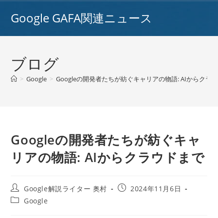
コ
Google GAFA関連ニュース
ン
テ
ン
ツ
ブログ
へ
ス
>
Google
>
Googleの開発者たちが紡ぐキャリアの物語: AIからクラ
キ
ッ
プ
Googleの開発者たちが紡ぐキャ
リアの物語: AIからクラウドまで
投
投
Google解説ライター 奥村
2024年11月6日
稿
稿
投
Google
者:
公
稿
開