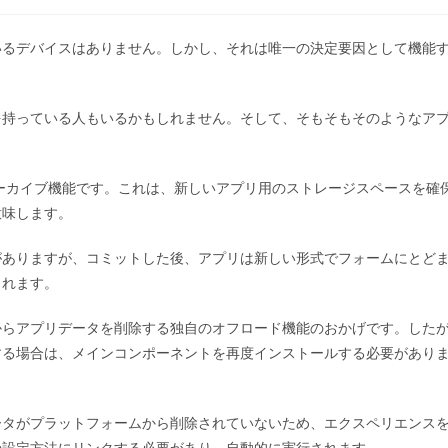
稿
カ
テ
いるデバイスはありません。しかし、それは唯一の決定要因として機能
ゴ
リ
ー:
を持っている人もいるかもしれません。そして、そもそもそのようなア
アーカイブ機能です。これは、新しいアプリ用のストレージスペースを確
意味します。
がありますが、コミットした後、アプリは新しい形式でフォームにとど
されます。
からアプリデータを削除する独自のオフロード機能のおかげです。した
する場合は、メインコンポーネントを再度インストールする必要があり
ータがプラットフォームから削除されていないため、エクスペリエンス
の設定方法にリンクする必要があり、自動的に実行されます。