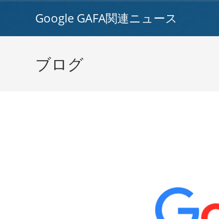
コ
Google GAFA関連ニュース
ン
テ
ン
ツ
ブログ
へ
ス
キ
ッ
プ