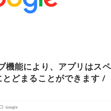
カイブ機能により、アプリはス
とどまることができます /
投
Google