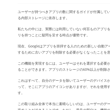
稿
稿
者:
公
開
ユーザーが持つべきアプリの数に関するガイドが付属して
日:
る内部ストレージに依存します。
私たちの中には、実際には利用していない何百ものアプリ
リを持つことに疑問を呈する時点が優勢です。
現在、Googleはアプリを崇拝する人のための新しい自動
するために古いアプリを削除する必要がなくなったことを
この機能を実現するには、ユーザーはそれを選択する必要
ることができます。アプリのストレージの60%以上が削除
これはすべて、自分のデータを除いてユーザーのデバイス
って、そこにアプリのアイコンがありますが、それを使用
す。
この取り組み全体で本当に素晴らしいのは、ユーザーのデ
返すことができることです。ただし、最良の部分は、機能