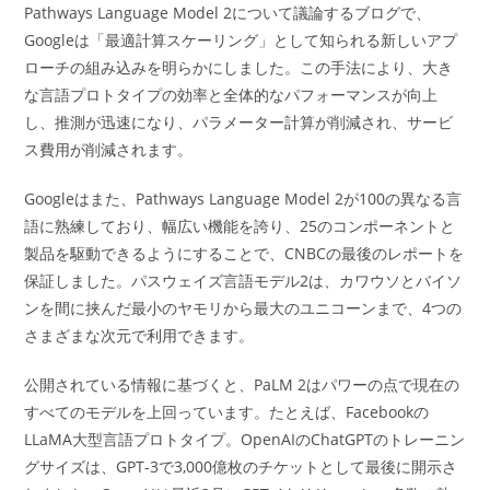
Pathways Language Model 2について議論するブログで、
Googleは「最適計算スケーリング」として知られる新しいアプ
ローチの組み込みを明らかにしました。この手法により、大き
な言語プロトタイプの効率と全体的なパフォーマンスが向上
し、推測が迅速になり、パラメーター計算が削減され、サービ
ス費用が削減されます。
Googleはまた、Pathways Language Model 2が100の異なる言
語に熟練しており、幅広い機能を誇り、25のコンポーネントと
製品を駆動できるようにすることで、CNBCの最後のレポートを
保証しました。パスウェイズ言語モデル2は、カワウソとバイソ
ンを間に挟んだ最小のヤモリから最大のユニコーンまで、4つの
さまざまな次元で利用できます。
公開されている情報に基づくと、PaLM 2はパワーの点で現在の
すべてのモデルを上回っています。たとえば、Facebookの
LLaMA大型言語プロトタイプ。OpenAIのChatGPTのトレーニン
グサイズは、GPT-3で3,000億枚のチケットとして最後に開示さ