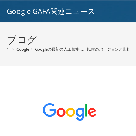
コ
Google GAFA関連ニュース
ン
テ
ン
ツ
ブログ
へ
ス
>
Google
>
Googleの最新の人工知能は、以前のバージョンと比較して
キ
ッ
プ