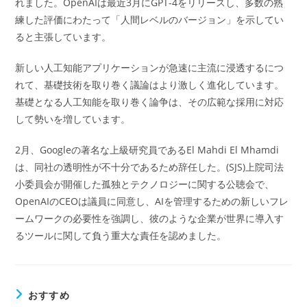
れました。OpenAIは最近3月にGPT-4をリリースし、多数の熟
練した評価にわたって「人間レベルのバージョン」を示してい
ると主張しています。
新しい人工知能アプリケーションが急速に主流に浸透するにつ
れて、基礎技術を取り巻く議論はより激しく進化しています。
基礎となる人工知能を取り巻く論争は、その広範な採用に対応
して勢いを増しています。
2月、Googleの著名な上級研究員であるEl Mahdi El Mhamdi
は、同社の透明性が不十分であるため辞任した。(SJS)上院司法
小委員会が開催した孤独とテクノロジーに関する公聴会で、
OpenAIのCEOは議員に同意し、AIを管理するための新しいフレ
ームワークの必要性を強調し、彼のような企業が世界に導入す
るツールに関して負う重大な責任を認めました。
おすすめ