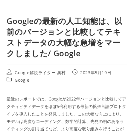
Googleの最新の人工知能は、以
前のバージョンと比較してテキ
ストデータの大幅な急増をマー
クしました/ Google
投
投
Google解説ライター 奥村
2023年5月19日
稿
稿
投
Google
者:
公
稿
開
カ
日:
テ
最近のレポートでは、Googleが2022年バージョンと比較してア
ゴ
クティビティデータをほぼ5倍利用する最新の拡張言語プロトタ
リ
ー:
イプを導入したことを発見しました。この大幅な向上により、
モデルは高度なコーディング、数学的計算、先見の明のあるラ
イティングの割り当てなど、より高度な取り組みを行うことが