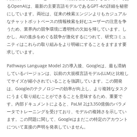
るOpenAIは、最新の主要言語モデルであるGPT-4の詳細を秘密
にしています。両社は、従来の検索エンジンよりもカジュアル
なチャットボットベースの情報検索を好むユーザーの注意を争
うため、業界内の競争環境に透明性の欠如を帰しています。し
かし、AIの進歩をめぐる競争が激化するにつれて、研究コミュ
ニティはこれらの取り組みをより明確にすることをますます要
求しています。
Pathways Language Model 2の導入後、Googleは、最も滞納
しているバージョンは、以前の大規模言語モデル(LLM)と比較し
てサイズが縮小されていることを強調しています。この開発
は、Googleのテクノロジーの効率が向上し、より複雑なタスク
にうまく取り組むことができることを意味するため、重要で
す。内部ドキュメントによると、PaLM 2は3,350億個のパラメ
ータでトレーニングを受けており、モデルの複雑さを示してい
ます。この問題に関して、Googleはまだこの特定のアカウント
について直接の声明を発表していません。