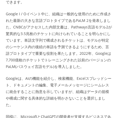
できます。
Google I / Oイベント中に、組織は一般的な使用のために作成さ
れた最新の大きな言語プロトタイプであるPaLM 2を発表しまし
た。CNBCがアクセスした内部文書は、Pathways言語モデル2が
驚異的な3.5兆枚のチケットに向けられていることを明らかにし
ています。単語文字列で構成されるチケットは、モデルが特定
のシーケンス内の後続の単語を予測できるようにするため、言
語プロトタイプで重要な役割を果たします。2022年、Googleは
7,700億枚のチケットでトレーニングされた以前のバージョンの
PaLM(パスウェイ言語モデル)を導入しました。
Googleは、AIの機能を紹介し、検索機能、Excelスプレッドシー
ト、ドキュメントの編集、電子メールメッセージにシームレス
に統合することに熱意を示していますが、組織はデータの規模
や構成に関する具体的な詳細を明かさないことを選択しまし
た。
同様に、MicrosoftとChatGPTの開発者が支援するビジネスであ