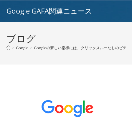
コ
Google GAFA関連ニュース
ン
テ
ン
ツ
ブログ
へ
ス
>
Google
>
Googleの新しい指標には、クリックスルーなしのビデオ露出
キ
ッ
プ