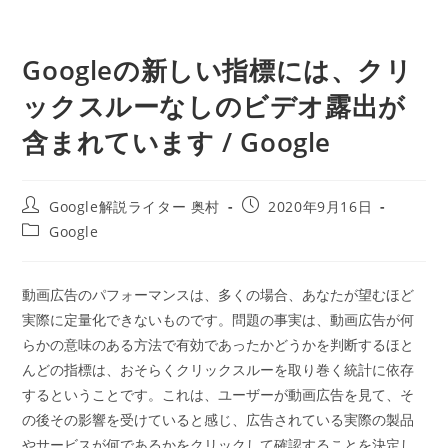
Googleの新しい指標には、クリ
ックスルーなしのビデオ露出が
含まれています / Google
投
投
Google解説ライター 奥村
2020年9月16日
稿
稿
投
Google
者:
公
稿
開
カ
日:
テ
動画広告のパフォーマンスは、多くの場合、あなたが望むほど
ゴ
実際に定量化できないものです。問題の事実は、動画広告が何
リ
ー:
らかの意味のある方法で有効であったかどうかを判断するほと
んどの指標は、おそらくクリックスルーを取り巻く統計に依存
するということです。これは、ユーザーが動画広告を見て、そ
の後その影響を受けていると感じ、広告されている実際の製品
やサービスが何であるかをクリックして確認することを決定し