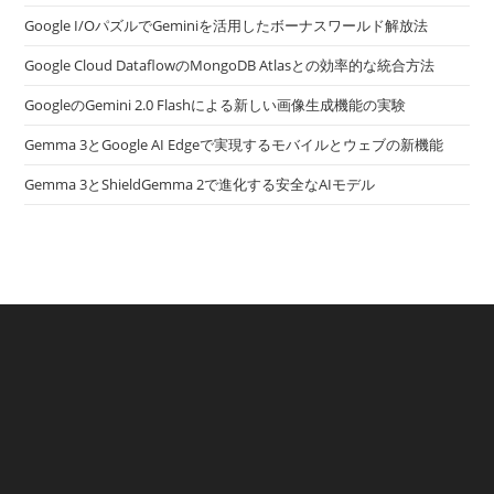
Google I/OパズルでGeminiを活用したボーナスワールド解放法
Google Cloud DataflowのMongoDB Atlasとの効率的な統合方法
GoogleのGemini 2.0 Flashによる新しい画像生成機能の実験
Gemma 3とGoogle AI Edgeで実現するモバイルとウェブの新機能
Gemma 3とShieldGemma 2で進化する安全なAIモデル