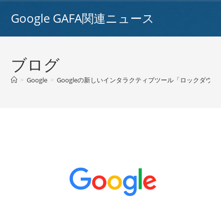
コ
Google GAFA関連ニュース
ン
テ
ン
ツ
ブログ
へ
ス
>
Google
>
Googleの新しいインタラクティブツール「ロックダウン
キ
ッ
プ