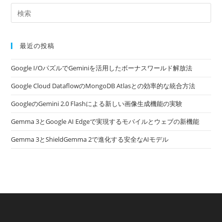
最近の投稿
Google I/OパズルでGeminiを活用したボーナスワールド解放法
Google Cloud DataflowのMongoDB Atlasとの効率的な統合方法
GoogleのGemini 2.0 Flashによる新しい画像生成機能の実験
Gemma 3とGoogle AI Edgeで実現するモバイルとウェブの新機能
Gemma 3とShieldGemma 2で進化する安全なAIモデル