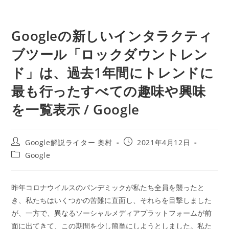
Googleの新しいインタラクティ
ブツール「ロックダウントレン
ド」は、過去1年間にトレンドに
最も行ったすべての趣味や興味
を一覧表示 / Google
投
投
Google解説ライター 奥村
2021年4月12日
稿
稿
投
Google
者:
公
稿
開
カ
日:
テ
昨年コロナウイルスのパンデミックが私たち全員を襲ったと
ゴ
き、私たちはいくつかの苦難に直面し、それらを目撃しました
リ
ー:
が、一方で、異なるソーシャルメディアプラットフォームが前
面に出てきて、この期間を少し簡単にしようとしました。私た