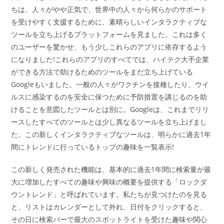
ちは、人々がやや正気で、世界中の人々から何らかのサポート
を受けやすく支援するために、素晴らしいインタラクティブな
ツールを立ち上げるプラットフォームを見ました。これは多く
のユーザーを驚かせ、もう少しこれらのアプリに依存するよう
になりました!これらのアプリのすべてでは、ハイテク大手企業
ができる方法で助けるためのツールをまだ立ち上げている
Googleもいました。一般の人々がワクチンを接種したり、ウイ
ルスに感染するのを安全に保つために予防措置を講じるのを助
けることを意図したツールとは別に。Googleは、これまでリリ
ースしたすべてのツールとは少し異なるツールを立ち上げまし
た。この新しくインタラクティブなツールは、明らかに過去1年
間にトレンドに行っているトップの趣味を一覧表示!
この新しく発売された機能は、基本的に過去1年間に検索量が最
大に増加したすべての趣味や興味の概要を提供する「ロックダ
ウントレンド」と呼ばれています。私たちが見つけたのを見る
と、リストはカレンダーとして外れ、日付をクリックすると、
その日に検索バーで最大のスポットライトを受けた趣味や関心