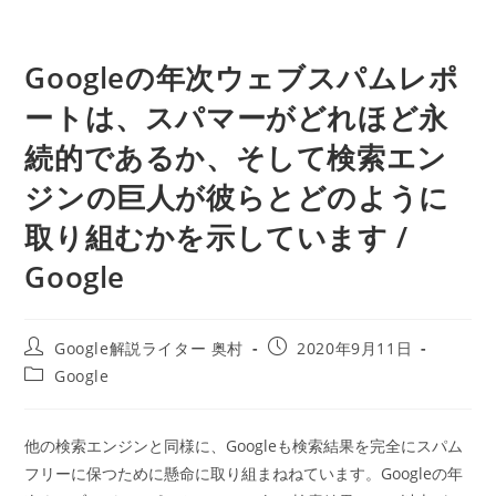
Googleの年次ウェブスパムレポ
ートは、スパマーがどれほど永
続的であるか、そして検索エン
ジンの巨人が彼らとどのように
取り組むかを示しています /
Google
投
投
Google解説ライター 奥村
2020年9月11日
稿
稿
投
Google
者:
公
稿
開
カ
日:
テ
他の検索エンジンと同様に、Googleも検索結果を完全にスパム
ゴ
フリーに保つために懸命に取り組まねねています。Googleの年
リ