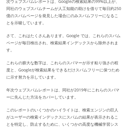
ー:
次ウェブスパムレポートは、Googleの検索結果の99%以上が、
同社のウェブスパムチームが人工知能の助けを借りて毎日約250
億のスパムページを発見した場合にのみスパムフリーになるこ
とを示唆しています。
さて、これはたくさんあります。Google では、これらのスパム
ページが毎日検出され、検索結果インデックスから除外されま
す。
これらの膨大な数字は、これらのスパマーが示す粘り強さの程
度と、Googleが検索結果をできるだけスパムフリーに保つため
に示す努力を示しています。
年次ウェブスパムレポートは、同社が2019年にこれらのスパマ
ーに先んじた方法をカバーしています。
このレポートのいくつかのハイライトは、検索エンジンの巨人
がユーザーの検索インデックスにスパムの結果が表示されるこ
とを特定し、防止するために、いくつかの高度な機械学習シス