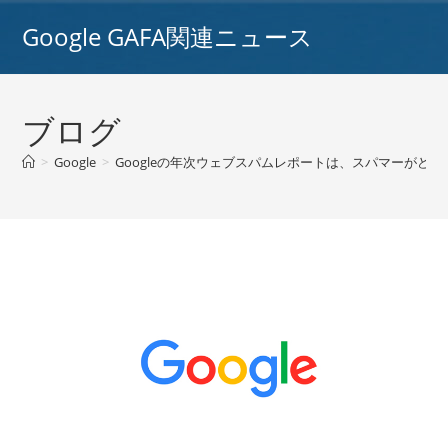
コ
Google GAFA関連ニュース
ン
テ
ン
ツ
ブログ
へ
ス
>
Google
>
Googleの年次ウェブスパムレポートは、スパマーがどれ
キ
ッ
プ