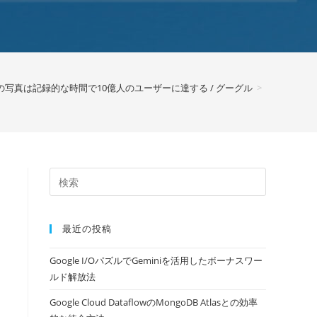
leの写真は記録的な時間で10億人のユーザーに達する / グーグル
>
最近の投稿
Google I/OパズルでGeminiを活用したボーナスワー
ルド解放法
Google Cloud DataflowのMongoDB Atlasとの効率