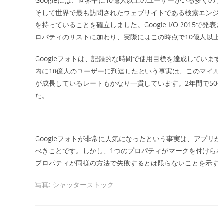
Googleには、世界中に10億人以上のユーザーがいる多くのプロパ
日:
そして世界で最も訪問されたウェブサイトである検索エンジン
を持っていることを確立しました。Google I/O 2015で
ロパティのリストに加わり、実際にはこの時点で10億人以
Googleフォトは、記録的な時間で使用目標を達成してい
内に10億人のユーザーに到達したという事実は、このマイルス
が成長しているレートもかなり一貫しています。2年間で5
た。
Googleフォトが非常に人気になったという事実は、アプリ
べきことです。しかし、1つのプロパティがマークを付けら
プロパティが同様の方法で失敗するとは限らないことを示
写真: シャッターストック