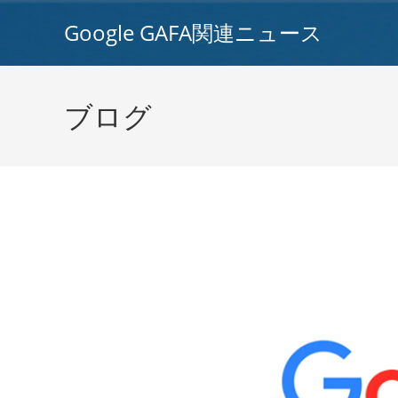
コ
Google GAFA関連ニュース
ン
テ
ン
ツ
ブログ
へ
ス
キ
ッ
プ