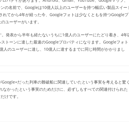
ティがあります。Android、Gmail、YouTube、Googleマップ、
ゴ
の名前で、Googleは10億人以上のユーザーを持つ幅広い製品スイー
リ
ー:
発表されてから4年が経った今、Googleフォトは少なくともを持つGoogleプ
上のユーザーがいます。
ます。発表から半年も経たないうちに1億人のユーザーにたどり着き、4年
トーンに達した最速のGoogleプロパティになります。Googleフォト
0億人のユーザーに達し、10億人に達するまでに同じ時間がかかりまし
がGoogle+だった列車の難破船に関連していたという事実を考えると驚
れなかったという事実のためだけに、必ずしもすべての関連付けられた
すだけです。