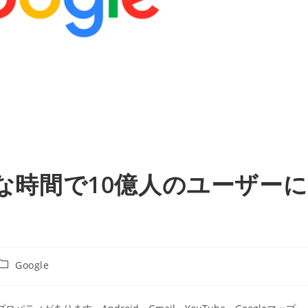
的な時間で10億人のユーザーに
投
Google
稿
カ
テ