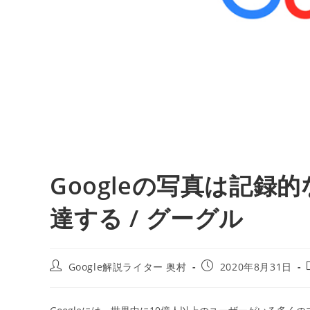
Googleの写真は記録
達する / グーグル
投
投
Google解説ライター 奥村
2020年8月31日
稿
稿
者:
公
開