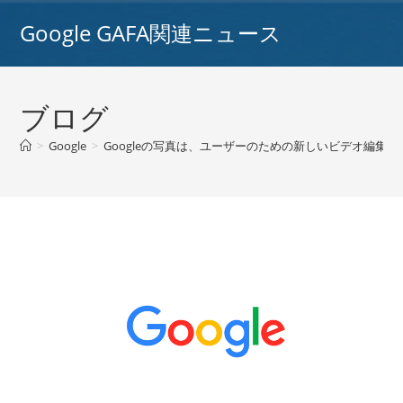
コ
Google GAFA関連ニュース
ン
テ
ン
ツ
ブログ
へ
ス
>
Google
>
Googleの写真は、ユーザーのための新しいビデオ編集と
キ
ッ
プ