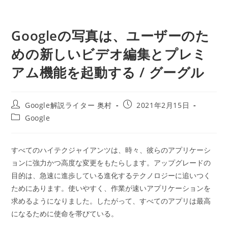
Googleの写真は、ユーザーのた
めの新しいビデオ編集とプレミ
アム機能を起動する / グーグル
投
投
Google解説ライター 奥村
2021年2月15日
稿
稿
投
Google
者:
公
稿
開
カ
日:
テ
すべてのハイテクジャイアンツは、時々、彼らのアプリケーシ
ゴ
ョンに強力かつ高度な変更をもたらします。アップグレードの
リ
ー:
目的は、急速に進歩している進化するテクノロジーに追いつく
ためにあります。使いやすく、作業が速いアプリケーションを
求めるようになりました。したがって、すべてのアプリは最高
になるために使命を帯びている。