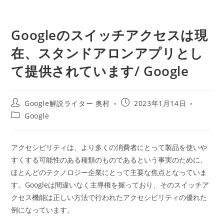
Googleのスイッチアクセスは現
在、スタンドアロンアプリとし
て提供されています/ Google
投
投
Google解説ライター 奥村
2023年1月14日
稿
稿
投
Google
者:
公
稿
開
カ
日:
テ
アクセシビリティは、より多くの消費者にとって製品を使いや
ゴ
すくする可能性のある種類のものであるという事実のために、
リ
ー:
ほとんどのテクノロジー企業にとって主要な焦点となっていま
す。Googleは間違いなく主導権を握っており、そのスイッチア
クセス機能は正しい方法で行われたアクセシビリティの優れた
例になっています。