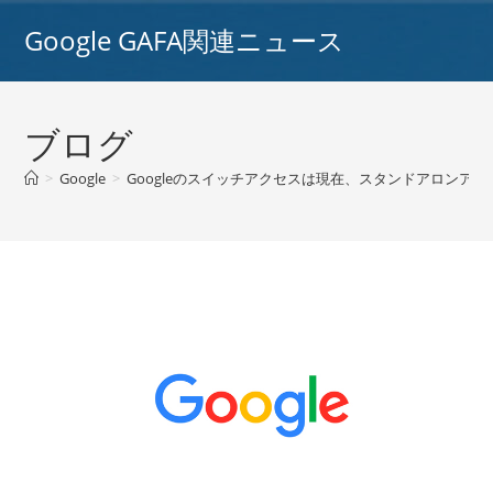
コ
Google GAFA関連ニュース
ン
テ
ン
ツ
ブログ
へ
ス
>
Google
>
Googleのスイッチアクセスは現在、スタンドアロンアプリ
キ
ッ
プ