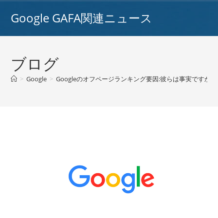
コ
Google GAFA関連ニュース
ン
テ
ン
ツ
ブログ
へ
ス
>
Google
>
Googleのオフページランキング要因:彼らは事実ですか、それとも
キ
ッ
プ