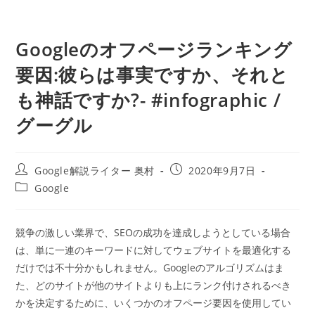
Googleのオフページランキング
要因:彼らは事実ですか、それと
も神話ですか?- #infographic /
グーグル
投
投
Google解説ライター 奥村
2020年9月7日
稿
稿
投
Google
者:
公
稿
開
カ
日:
テ
競争の激しい業界で、SEOの成功を達成しようとしている場合
ゴ
は、単に一連のキーワードに対してウェブサイトを最適化する
リ
ー:
だけでは不十分かもしれません。Googleのアルゴリズムはま
た、どのサイトが他のサイトよりも上にランク付けされるべき
かを決定するために、いくつかのオフページ要因を使用してい