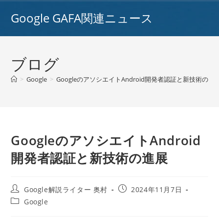
コ
Google GAFA関連ニュース
ン
テ
ン
ツ
ブログ
へ
ス
>
Google
>
GoogleのアソシエイトAndroid開発者認証と新技術の進
キ
ッ
プ
GoogleのアソシエイトAndroid
開発者認証と新技術の進展
投
投
Google解説ライター 奥村
2024年11月7日
稿
稿
投
Google
者:
公
稿
開