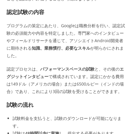
認定試験の内容
プログラムの策定にあたり、Googleは職務分析を行い、認定試
験の必須能力や内容を特定しました。専門家へのインタビュー
やフィールドリサーチを通じて、アソシエイトAndroid開発者
に期待される
知識、業務慣行、必要なスキル
が明らかにされま
した。
認定プロセスは、
パフォーマンスベースの試験
と、その後の
エ
グジットインタビュー
で構成されています。認定にかかる費用
は149ドル（アメリカの場合）または6500ルピー（インドの場
合）であり、これにより3回の試験を受けることができます。
試験の流れ
試験料金を支払うと、試験のダウンロードが可能になりま
す。
試験は
48時間以内に実施
し、提出する必要があります。