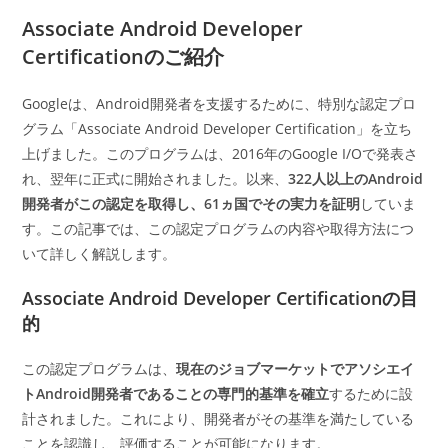
カ
日:
テ
Associate Android Developer
ゴ
Certificationのご紹介
リ
ー:
Googleは、Android開発者を支援するために、特別な認定プロ
グラム「Associate Android Developer Certification」を立ち
上げました。このプログラムは、2016年のGoogle I/Oで発表さ
れ、翌年に正式に開始されました。以来、
322人以上のAndroid
開発者がこの認定を取得し、61ヵ国でその実力を証明
していま
す。この記事では、この認定プログラムの内容や取得方法につ
いて詳しく解説します。
Associate Android Developer Certificationの目
的
この認定プログラムは、
現在のジョブマーケットでアソシエイ
トAndroid開発者であることの専門的基準を確立
するために設
計されました。これにより、開発者がその基準を満たしている
ことを認識し、評価することが可能になります。