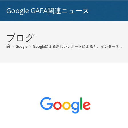
コ
Google GAFA関連ニュース
ン
テ
ン
ツ
ブログ
へ
ス
>
Google
>
Googleによる新しいレポートによると、インターネット機
キ
ッ
プ