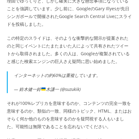
理由でゆっくりと、しかし確実に大きな懸念事項になっている
ことを強調しています。少し前に、GoogleのGary Illyesが先日
シンガポールで開催されたGoogle Search Central Liveにスライ
ドを投稿しました。
この特定のスライドは、そのような衝撃的な開示が提案された
のと同じイベントにたまたまいた人によって共有されたツイー
トから取得されました。多くの人は、Googleが複製されている
と感じた検索エンジンの巨人さえ疑問に思い始めました。
インターネットの約60%は重複しています。
— 鈴木健一鈴
木謙一 (@suzukik)
それが100%レプリカを意味するのか、コンテンツの完全一致を
意味するのか、類似の一致、同様のトピック、HTML、またはお
そらく何か他のものを意味するのかを疑問視する人もいまし
た。可能性は無限であることを忘れないでください。