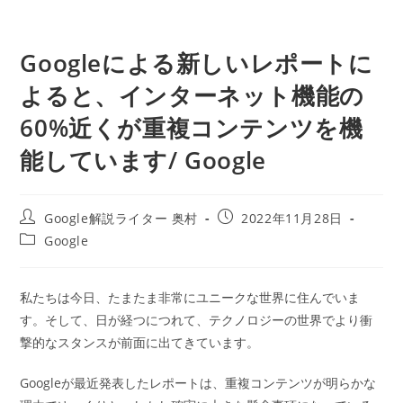
Googleによる新しいレポートに
よると、インターネット機能の
60%近くが重複コンテンツを機
能しています/ Google
投
投
Google解説ライター 奥村
2022年11月28日
稿
稿
投
Google
者:
公
稿
開
カ
日:
テ
私たちは今日、たまたま非常にユニークな世界に住んでいま
ゴ
す。そして、日が経つにつれて、テクノロジーの世界でより衝
リ
ー:
撃的なスタンスが前面に出てきています。
Googleが最近発表したレポートは、重複コンテンツが明らかな