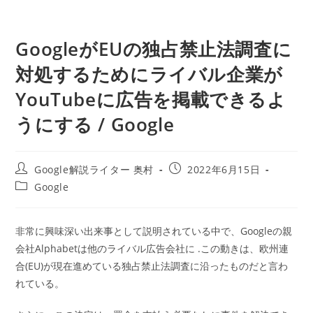
GoogleがEUの独占禁止法調査に
対処するためにライバル企業が
YouTubeに広告を掲載できるよ
うにする / Google
投
投
Google解説ライター 奥村
2022年6月15日
稿
稿
投
Google
者:
公
稿
開
カ
日:
テ
非常に興味深い出来事として説明されている中で、Googleの親
ゴ
会社Alphabetは他のライバル広告会社に .この動きは、欧州連
リ
ー:
合(EU)が現在進めている独占禁止法調査に沿ったものだと言わ
れている。