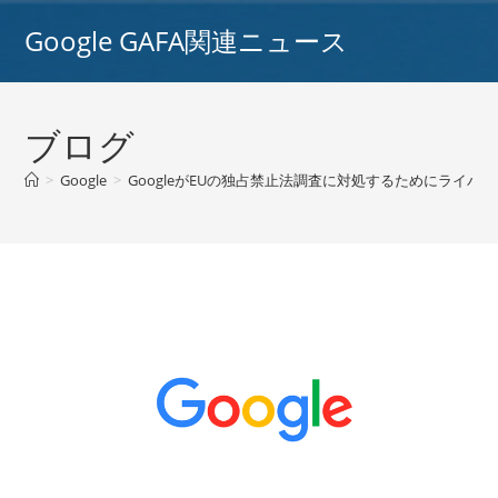
コ
Google GAFA関連ニュース
ン
テ
ン
ツ
ブログ
へ
ス
>
Google
>
GoogleがEUの独占禁止法調査に対処するためにライバル企業
キ
ッ
プ