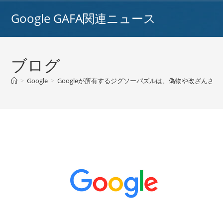
コ
Google GAFA関連ニュース
ン
テ
ン
ツ
ブログ
へ
ス
>
Google
>
Googleが所有するジグソーパズルは、偽物や改ざんされた
キ
ッ
プ