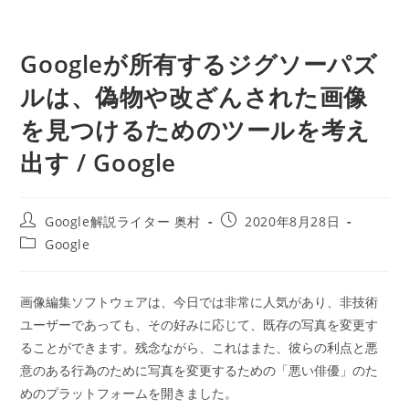
Googleが所有するジグソーパズ
ルは、偽物や改ざんされた画像
を見つけるためのツールを考え
出す / Google
投
投
Google解説ライター 奥村
2020年8月28日
稿
稿
投
Google
者:
公
稿
開
カ
日:
テ
画像編集ソフトウェアは、今日では非常に人気があり、非技術
ゴ
ユーザーであっても、その好みに応じて、既存の写真を変更す
リ
ー:
ることができます。残念ながら、これはまた、彼らの利点と悪
意のある行為のために写真を変更するための「悪い俳優」のた
めのプラットフォームを開きました。