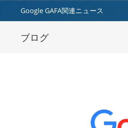
コ
Google GAFA関連ニュース
ン
テ
ン
ツ
ブログ
へ
ス
キ
ッ
プ