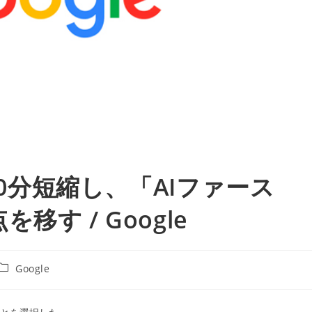
20分短縮し、「AIファース
す / Google
投
Google
稿
カ
テ