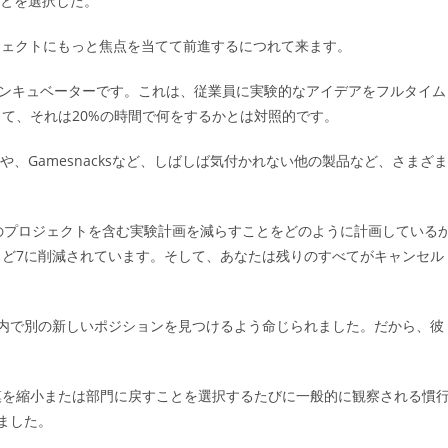
ことを選択した。
ゴ
リ
ジェクトにもっと焦点を当てて前進するにつれて来ます。
ー:
インキュベーターです。これは、従業員に実験的なアイデアをフルタイム
て、それは20%の時間で何をするかとは対照的です。
や、Gamesnacksなど、しばしば気付かれない他の製品など、さまざま
のプロジェクトを含む実験計画を減らすことをどのように計画している
ど7に削減されています。そして、あなたは残りのすべてがキャンセル
内で別の新しいポジションを見つけるよう命じられました。だから、彼
模を縮小または部門に戻すことを選択するたびに一般的に観察される慣
りました。