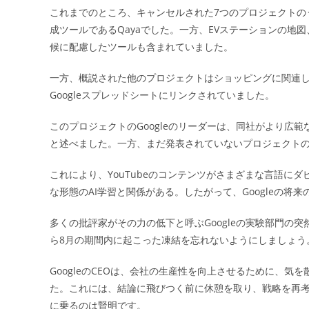
これまでのところ、キャンセルされた7つのプロジェクトの
成ツールであるQayaでした。一方、EVステーションの
候に配慮したツールも含まれていました。
一方、概説された他のプロジェクトはショッピングに関連し
Googleスプレッドシートにリンクされていました。
このプロジェクトのGoogleのリーダーは、同社がより広
と述べました。一方、まだ発表されていないプロジェクトの1
これにより、YouTubeのコンテンツがさまざまな言語にダ
な形態のAI学習と関係がある。したがって、Googleの
多くの批評家がその力の低下と呼ぶGoogleの実験部門の
ら8月の期間内に起こった凍結を忘れないようにしましょう
GoogleのCEOは、会社の生産性を向上させるために、
た。これには、結論に飛びつく前に休憩を取り、戦略を再
に乗るのは賢明です。