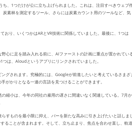
うち、1つだけが公に立ち上げられました。これは、注目すべきウェブ
地図、炭素林を測定するツール、さらには炭素カウント用のツールなど、気
ており、いくつかはARとVR技術に関係していました。最後に、1つは
範な野心に足を踏み入れる前に、AIファーストの計画に重点が置かれてい
つは、Aloudというアプリにリンクされていました。
ビングされます。究極的には、Googleが前進したいと考えているさまざ
将来の手がかりとなる一連の言語を見つけることができます。
突然の縮小は、今年の同社の雇用の遅さに間違いなく関連している。7月か
。
気を散らすものを最小限に抑え、バーを新たな高みに引き上げたいと話しま
考することが含まれます。そして、立ち止まり、焦点を合わせ直し、軌