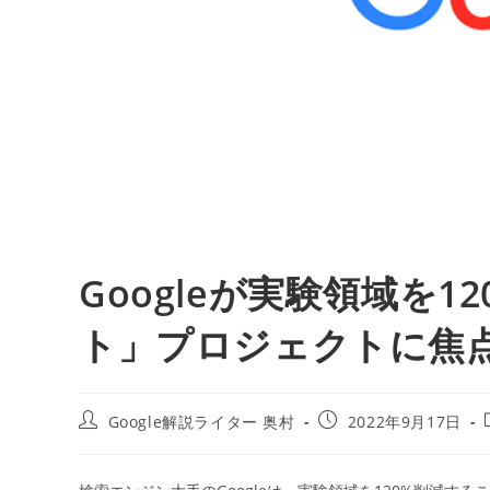
Googleが実験領域を1
ト」プロジェクトに焦点を移
投
投
Google解説ライター 奥村
2022年9月17日
稿
稿
者:
公
開