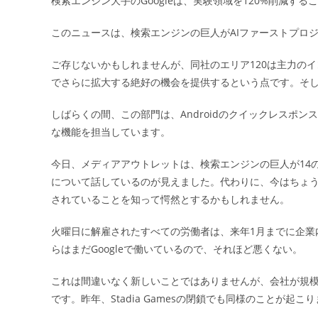
検索エンジン大手のGoogleは、実験領域を120%削減する
日:
このニュースは、検索エンジンの巨人がAIファーストプロ
ご存じないかもしれませんが、同社のエリア120は主力の
でさらに拡大する絶好の機会を提供するという点です。そし
しばらくの間、この部門は、Androidのクイックレスポンス
な機能を担当しています。
今日、メディアアウトレットは、検索エンジンの巨人が14
について話しているのが見えました。代わりに、今はちょう
されていることを知って愕然とするかもしれません。
火曜日に解雇されたすべての労働者は、来年1月までに企業
らはまだGoogleで働いているので、それほど悪くない。
これは間違いなく新しいことではありませんが、会社が規
です。昨年、Stadia Gamesの閉鎖でも同様のことが起こ