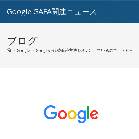
コ
Google GAFA関連ニュース
ン
テ
ン
ツ
ブログ
へ
ス
>
Google
>
Googleが代替追跡方法を考え出しているので、トピックはFl
キ
ッ
プ