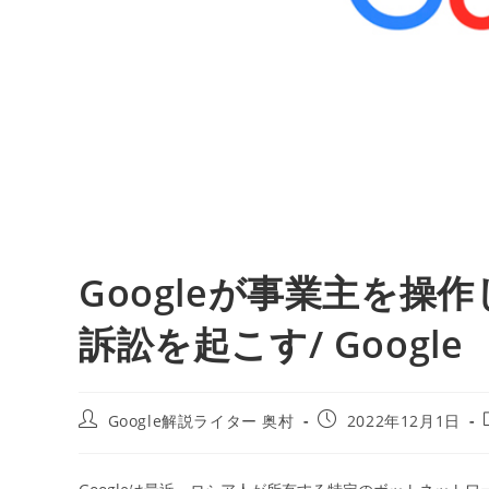
Googleが事業主を
訴訟を起こす/ Google
投
投
Google解説ライター 奥村
2022年12月1日
稿
稿
者:
公
開