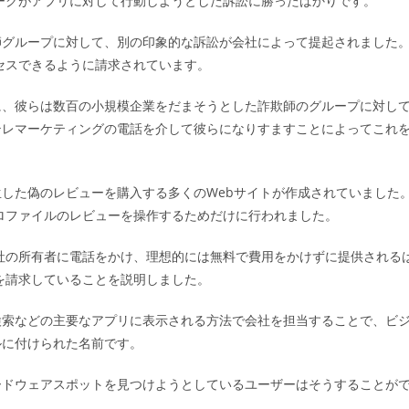
ワークがアプリに対して行動しようとした訴訟に勝ったばかりです。
ゴ
リ
師グループに対して、別の印象的な訴訟が会社によって提起されました
ー:
クセスできるように請求されています。
に、彼らは数百の小規模企業をだまそうとした詐欺師のグループに対し
テレマーケティングの電話を介して彼らになりすますことによってこれ
した偽のレビューを購入する多くのWebサイトが作成されていました
プロファイルのレビューを操作するためだけに行われました。
会社の所有者に電話をかけ、理想的には無料で費用をかけずに提供される
金を請求していることを説明しました。
検索などの主要なアプリに表示される方法で会社を担当することで、ビ
ルに付けられた名前です。
ードウェアスポットを見つけようとしているユーザーはそうすることが