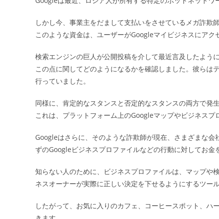
Googleは最近、ロシア人が所有する特定のボットネット
日:
しかし今、事業主をだまして支払いをさせているメガ詐欺
このような資金は、ユーザーがGoogleマイビジネスにア
検索エンジンの巨人が公開投稿を介して最近言及したよう
この点に関してどのようになるかを確認しました。彼らは
行っていました。
同様に、肯定的なスタンスと否定的なスタンスの両方で発生
これは、プラットフォーム上のGoogleマップやビジネス
Googleはさらに、そのような詐欺師が現在、さまざまな
ずのGoogleビジネスプロファイルなどの行動に対してお
知らない人のために、ビジネスプロファイルは、マップや
ネスオーナーが実際に正しい決定を下せるようにするツー
したがって、お気に入りのカフェ、コーヒースポット、ハ
きます。