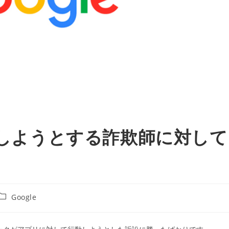
操作しようとする詐欺師に対して
投
Google
稿
カ
テ