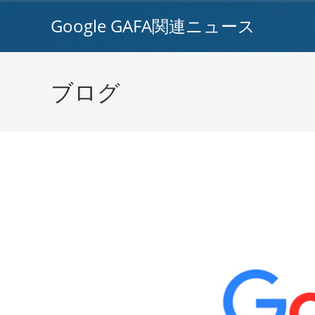
コ
Google GAFA関連ニュース
ン
テ
ン
ツ
ブログ
へ
ス
キ
ッ
プ