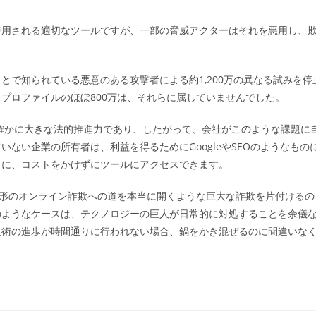
使用される適切なツールですが、一部の脅威アクターはそれを悪用し、
とで知られている悪意のある攻撃者による約1,200万の異なる試みを停
プロファイルのほぼ800万は、それらに属していませんでした。
は確かに大きな法的推進力であり、したがって、会社がこのような課題に
ない企業の所有者は、利益を得るためにGoogleやSEOのようなもの
りに、コストをかけずにツールにアクセスできます。
危険な形のオンライン詐欺への道を本当に開くような巨大な詐欺を片付けるの
のようなケースは、テクノロジーの巨人が日常的に対処することを余儀
技術の進歩が時間通りに行われない場合、鍋をかき混ぜるのに間違いな