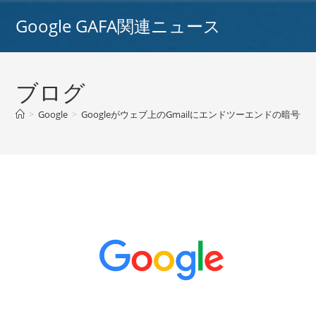
コ
Google GAFA関連ニュース
ン
テ
ン
ツ
ブログ
へ
ス
>
Google
>
Googleがウェブ上のGmailにエンドツーエンドの暗号化を追加
キ
ッ
プ