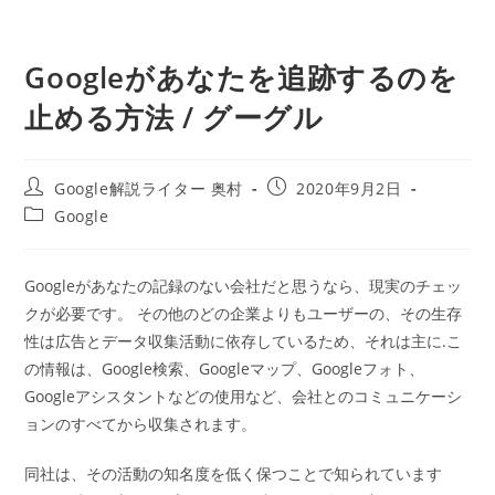
Googleがあなたを追跡するのを
止める方法 / グーグル
投
投
Google解説ライター 奥村
2020年9月2日
稿
稿
投
Google
者:
公
稿
開
カ
日:
テ
Googleがあなたの記録のない会社だと思うなら、現実のチェッ
ゴ
クが必要です。 その他のどの企業よりもユーザーの、その生存
リ
ー:
性は広告とデータ収集活動に依存しているため、それは主に.こ
の情報は、Google検索、Googleマップ、Googleフォト、
Googleアシスタントなどの使用など、会社とのコミュニケーシ
ョンのすべてから収集されます。
同社は、その活動の知名度を低く保つことで知られています