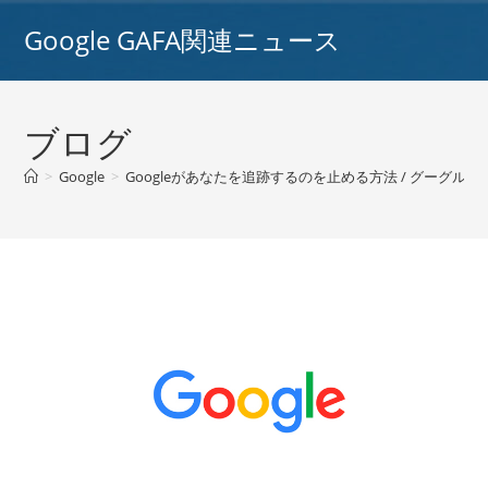
コ
Google GAFA関連ニュース
ン
テ
ン
ツ
ブログ
へ
ス
>
Google
>
Googleがあなたを追跡するのを止める方法 / グーグル
>
キ
ッ
プ