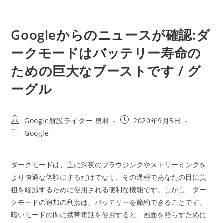
Googleからのニュースが確認:ダ
ークモードはバッテリー寿命の
ための巨大なブーストです / グ
ーグル
投
投
Google解説ライター 奥村
2020年9月5日
稿
稿
投
Google
者:
公
稿
開
カ
日:
テ
ダークモードは、主に深夜のブラウジングやストリーミングを
ゴ
より快適な体験にするだけでなく、その過程であなたの目に負
リ
ー:
担を軽減するために使用される便利な機能です。しかし、ダー
クモードの追加の利点は、バッテリーを節約できることです。
暗いモードの間に携帯電話を使用すると、画面を照らすために