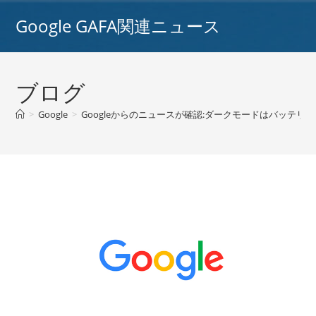
コ
Google GAFA関連ニュース
ン
テ
ン
ツ
ブログ
へ
ス
>
Google
>
Googleからのニュースが確認:ダークモードはバッテリ
キ
ッ
プ