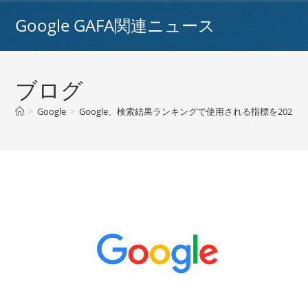
コ
Google GAFA関連ニュース
ン
テ
ン
ツ
ブログ
へ
ス
>
Google
>
Google、検索結果ランキングで使用される指標を2021年5月
キ
ッ
プ