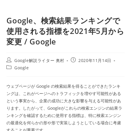
Google、検索結果ランキングで
使用される指標を2021年5月から
変更 / Google
投
投
Google解説ライター 奥村
2020年11月14日
稿
稿
投
Google
者:
公
稿
開
カ
日:
テ
ウェブページが Google の検索結果を得ることができたランキ
ゴ
ングは、これがページへのトラフィックを増やす可能性がある
リ
ー:
という事実から、企業の成功に大きな影響を与える可能性があ
ります。したがって、Googleがこれらの検索エンジンの結果ラ
ンキングを確認するために使用する指標は、特に検索エンジン
の最適化を何らかの形や形で実装しようとしている場合に考慮
することが重要です。