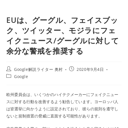
EUは、グーグル、フェイスブッ
ク、ツイッター、モジラにフェ
イクニュース/グーグルに対して
余分な警戒を推奨する
投
投
Google解説ライター 奥村
2020年9月4日
稿
稿
投
Google
者:
公
稿
開
カ
日:
テ
欧州委員会は、いくつかのハイテクメーカーにフェイクニュー
ゴ
スに対する行動を改善するよう勧告しています。ヨーロッパ人
リ
ー:
は皆選挙に向かうように設定されており、彼らの規則を遵守し
ないと規制措置の脅威に直面する可能性があります。