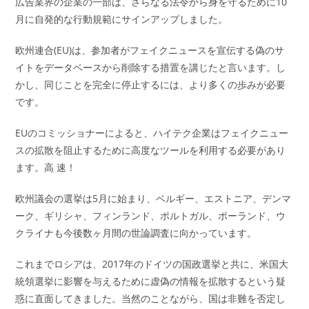
広告業界の企業の一部は、さらなる法令から身を守るために10
月に自発的な行動規範にサインアップしました。
欧州連合(EU)は、参加者がフェイクニュースを宣伝する偽のサ
イトをデータベースから削除する措置を講じたと言います。し
かし、同じことを完全に停止するには、より多くの歩みが必要
です。
EUのコミッショナーによると、ハイテク企業はフェイクニュー
スの拡散を阻止するために高度なツールを利用する必要があり
ます。高 速！
欧州議会の選挙は5月に始まり、ベルギー、エストニア、デンマ
ーク、ギリシャ、フィンランド、ポルトガル、ポーランド、ウ
クライナも今後数ヶ月間の世論調査に向かっています。
これまでロシアは、2017年のドイツの国政選挙と共に、米国大
統領選挙に影響を与えるために虚偽の情報を拡散するという疑
惑に直面してきました。当然のことながら、国は非難を否定し