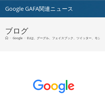
コ
Google GAFA関連ニュース
ン
テ
ン
ツ
ブログ
へ
ス
>
Google
>
EUは、グーグル、フェイスブック、ツイッター、モジラ
キ
ッ
プ