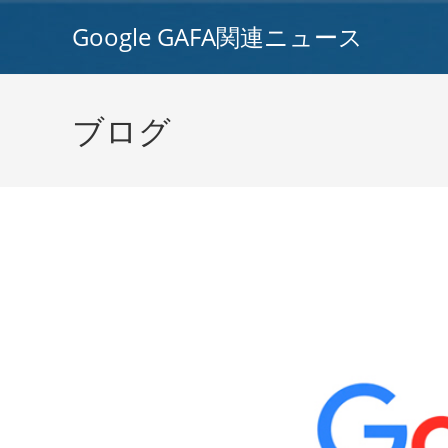
コ
Google GAFA関連ニュース
ン
テ
ン
ツ
ブログ
へ
ス
キ
ッ
プ