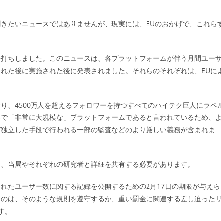
稿
カ
テ
きたいニュースではありませんが、現実には、EUのおかげで、これら
ゴ
リ
ー:
手打ちしました。このニュースは、各プラットフォームが伴う月間ユー
れた後に実施された後に発表されました。それらのそれぞれは、EUに
り、4500万人を超えるフォロワーを持つすべてのハイテク巨人にラベ
界で「非常に大規模な」プラットフォームであると言われているため、
び独立した手段で行われる一部の監査などのより厳しい義務が含まれま
ら、当局やそれぞれの研究者と詳細を共有する必要があります。
れたユーザー数に関する記録を公開するための2月17日の期限が与えら
ものは、そのような規則を遵守するか、重い罰金に関連する差し迫った
す。