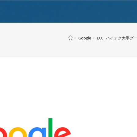
>
Google
>
EU、ハイテク大手グ