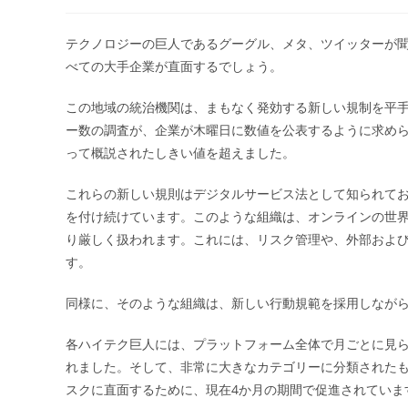
稿
稿
者:
公
開
テクノロジーの巨人であるグーグル、メタ、ツイッターが聞
日:
べての大手企業が直面するでしょう。
この地域の統治機関は、まもなく発効する新しい規制を平
ー数の調査が、企業が木曜日に数値を公表するように求めら
って概説されたしきい値を超えました。
これらの新しい規則はデジタルサービス法として知られてお
を付け続けています。このような組織は、オンラインの世
り厳しく扱われます。これには、リスク管理や、外部およ
す。
同様に、そのような組織は、新しい行動規範を採用しなが
各ハイテク巨人には、プラットフォーム全体で月ごとに見ら
れました。そして、非常に大きなカテゴリーに分類された
スクに直面するために、現在4か月の期間で促進されていま