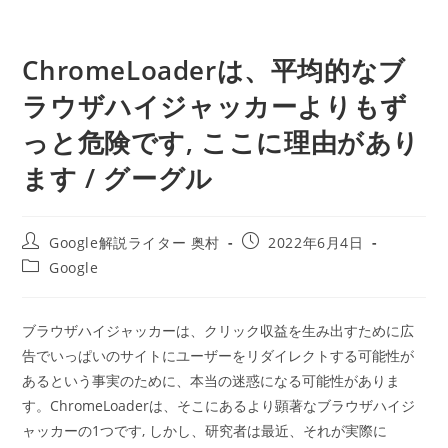
ChromeLoaderは、平均的なブ
ラウザハイジャッカーよりもず
っと危険です, ここに理由があり
ます / グーグル
投
投
Google解説ライター 奥村
2022年6月4日
稿
稿
投
Google
者:
公
稿
開
カ
日:
テ
ブラウザハイジャッカーは、クリック収益を生み出すために広
ゴ
告でいっぱいのサイトにユーザーをリダイレクトする可能性が
リ
ー:
あるという事実のために、本当の迷惑になる可能性がありま
す。ChromeLoaderは、そこにあるより顕著なブラウザハイジ
ャッカーの1つです, しかし、研究者は最近、それが実際に