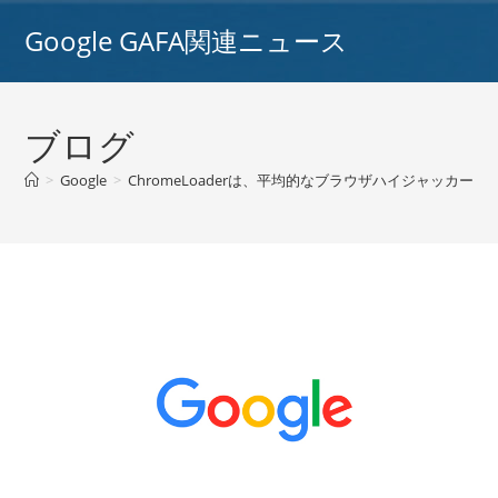
コ
Google GAFA関連ニュース
ン
テ
ン
ツ
ブログ
へ
ス
>
Google
>
ChromeLoaderは、平均的なブラウザハイジャッカーよ
キ
ッ
プ