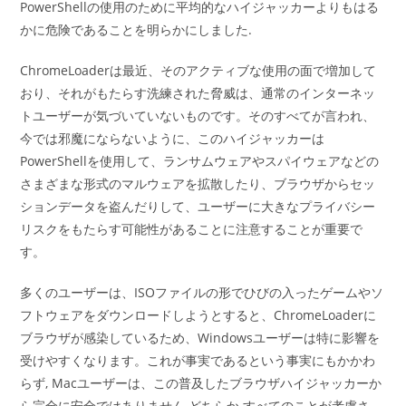
PowerShellの使用のために平均的なハイジャッカーよりもはる
かに危険であることを明らかにしました.
ChromeLoaderは最近、そのアクティブな使用の面で増加して
おり、それがもたらす洗練された脅威は、通常のインターネッ
トユーザーが気づいていないものです。そのすべてが言われ、
今では邪魔にならないように、このハイジャッカーは
PowerShellを使用して、ランサムウェアやスパイウェアなどの
さまざまな形式のマルウェアを拡散したり、ブラウザからセッ
ションデータを盗んだりして、ユーザーに大きなプライバシー
リスクをもたらす可能性があることに注意することが重要で
す。
多くのユーザーは、ISOファイルの形でひびの入ったゲームやソ
フトウェアをダウンロードしようとすると、ChromeLoaderに
ブラウザが感染しているため、Windowsユーザーは特に影響を
受けやすくなります。これが事実であるという事実にもかかわ
らず, Macユーザーは、この普及したブラウザハイジャッカーか
ら完全に安全ではありません どちらか すべてのことが考慮さ