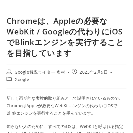
Chromeは、Appleの必要な
WebKit / Googleの代わりにiOS
でBlinkエンジンを実行すること
を目指しています
投
投
Google解説ライター 奥村
2023年2月9日
稿
稿
投
Google
者:
公
稿
開
カ
日:
テ
新しく画期的な実験的取り組みとして説明されているもので、
ゴ
ChromeはAppleが必要なWebKitエンジンの代わりにiOSで
リ
ー:
Blinkエンジンを実行することを望んでいます。
知らない人のために、すべてのiOSは、WebKitと呼ばれる指定