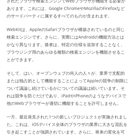
されたブラウザ検索エンジンでWebブラウザが機能する必要が
あります。これには、Google ChromeやMozillaのFirefoxなど
のサードパーティに属するすべてのものが含まれます。
WebKitは、AppleのSafariブラウザが構築されているのと同じ
検索エンジンです。さらに、実際にはAndroidの機能方法とは
かなり異なります。後者は、特定の仕様を追加することなく、
ブラウジング用のあらゆる種類の検索エンジンを機能させるこ
とができます。
そして、はい、オープンウェブの何人の人々が、業界で支配的
または独占的として機能することによってAppleの競争の制限に
ついて議論し続けているかについての議論は続いています。そ
れは競争を防ぐだけであり、iPadやiPhoneのようなデバイスで
他のWebブラウザーが適切に機能することを許可しません。
一方、最近発見された1つの新しいプロジェクトが実施されまし
た。これは、iOSデバイス全体のブラウザの業界に大きな混乱を
引き起こすことが強調されています。さらに、将来の変化を可