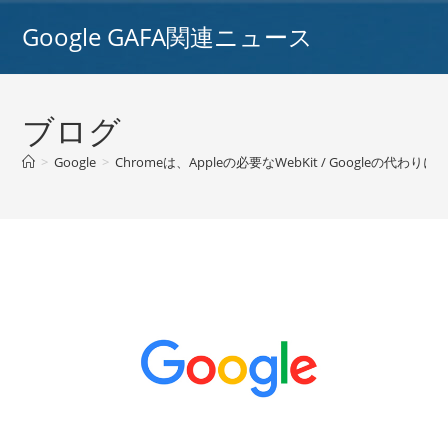
コ
Google GAFA関連ニュース
ン
テ
ン
ツ
ブログ
へ
ス
>
Google
>
Chromeは、Appleの必要なWebKit / Googleの代
キ
ッ
プ