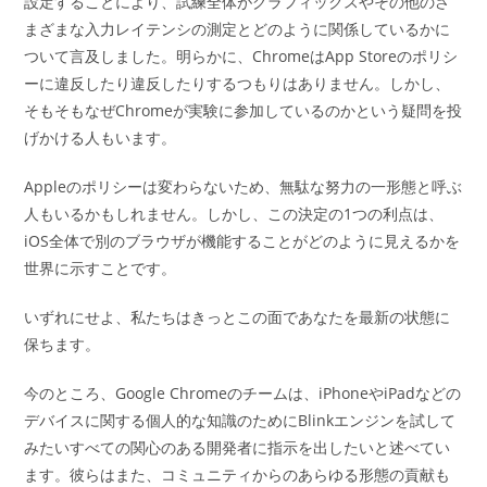
設定することにより、試練全体がグラフィックスやその他のさ
まざまな入力レイテンシの測定とどのように関係しているかに
ついて言及しました。明らかに、ChromeはApp Storeのポリシ
ーに違反したり違反したりするつもりはありません。しかし、
そもそもなぜChromeが実験に参加しているのかという疑問を投
げかける人もいます。
Appleのポリシーは変わらないため、無駄な努力の一形態と呼ぶ
人もいるかもしれません。しかし、この決定の1つの利点は、
iOS全体で別のブラウザが機能することがどのように見えるかを
世界に示すことです。
いずれにせよ、私たちはきっとこの面であなたを最新の状態に
保ちます。
今のところ、Google Chromeのチームは、iPhoneやiPadなどの
デバイスに関する個人的な知識のためにBlinkエンジンを試して
みたいすべての関心のある開発者に指示を出したいと述べてい
ます。彼らはまた、コミュニティからのあらゆる形態の貢献も