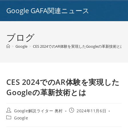
コ
Google GAFA関連ニュース
ン
テ
ン
ツ
ブログ
へ
ス
>
Google
>
CES 2024でのAR体験を実現したGoogleの革新技術とは
>
キ
ッ
プ
CES 2024でのAR体験を実現した
Googleの革新技術とは
投
投
Google解説ライター 奥村
2024年11月6日
稿
稿
投
Google
者:
公
稿
開