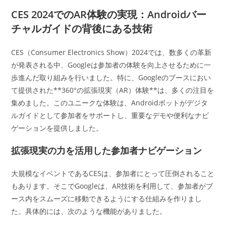
カ
日:
テ
CES 2024でのAR体験の実現：Androidバー
ゴ
チャルガイドの背後にある技術
リ
ー:
CES（Consumer Electronics Show）2024では、数多くの革新
が発表される中、Googleは参加者の体験を向上させるために一
歩進んだ取り組みを行いました。特に、Googleのブースにおい
て提供された**360°の拡張現実（AR）体験**は、多くの注目を
集めました。このユニークな体験は、Androidボットがデジタ
ルガイドとして参加者をサポートし、重要なデモや便利なナビ
ゲーションを提供しました。
拡張現実の力を活用した参加者ナビゲーション
大規模なイベントであるCESは、参加者にとって圧倒されること
もあります。そこでGoogleは、AR技術を利用して、参加者がブ
ース内をスムーズに移動できるようにする仕組みを作りまし
た。具体的には、次のような機能がありました。