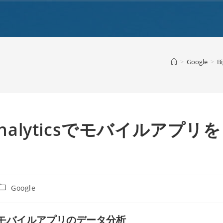
>
Google
>
B
e Analyticsでモバイルアプリを
投
Google
稿
カ
テ
yを使ったモバイルアプリのデータ分析