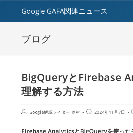
コ
Google GAFA関連ニュース
ン
テ
ン
ツ
ブログ
へ
ス
キ
ッ
プ
BigQueryとFirebas
理解する方法
投
投
Google解説ライター 奥村
2024年11月7日
稿
稿
者:
公
開
Firebase AnalyticsとBigQuer