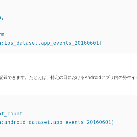
,

m

a:ios_dataset.app_events_20160601]
グとして記録できます。たとえば、特定の日におけるAndroidアプリ内の発生イ
t_count

:android_dataset.app_events_20160601]
