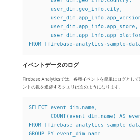
       user_dim.geo_info.country,

       user_dim.geo_info.city,

       user_dim.app_info.app_version
       user_dim.app_info.app_store,

       user_dim.app_info.app_platfor
FROM [firebase-analytics-sample-dat
イベントデータのログ
Firebase Analyticsでは、各種イベントを簡単にロ
ントの数を追跡するクエリは次のようになります。
SELECT event_dim.name,

       COUNT(event_dim.name) AS even
FROM [firebase-analytics-sample-data
GROUP BY event_dim.name
