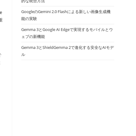
的な統合方法
GoogleのGemini 2.0 Flashによる新しい画像生成機
e
能の実験
重
Gemma 3とGoogle AI Edgeで実現するモバイルとウ
ェブの新機能
Gemma 3とShieldGemma 2で進化する安全なAIモデ
ル
で
は
ま