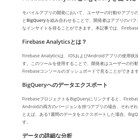
日:
モバイルアプリの開発において、ユーザーの行動やアプリの使
と
BigQuery
を組み合わせることで、開発者はアプリのパフ
なインサイトを得ることができます。本記事では、Firebase A
Firebase Analyticsとは？
Firebase Analyticsは、iOSおよびAndroid
す。このツールを使用することで、開発者はユーザーの行
Firebaseコンソールのダッシュボードで見ることができま
BigQueryへのデータエクスポート
FirebaseプロジェクトをBigQueryにリンクすると、F
Androidの両方のバージョンを持つアプリの場合、それ
とえば、ある1週間のデータをエクスポートした場合、Big
す。
データの詳細な分析