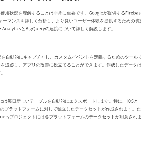
ゴ
リ
用状況を理解することは非常に重要です。Googleが提供する
Firebas
ー:
ォーマンスを詳しく分析し、より良いユーザー体験を提供するための貴
nalyticsとBigQueryの連携について詳しく解説します。
アプリの使用状況を自動的にキャプチャし、カスタムイベントを定義するためのツール
動を追跡し、アプリの改善に役立てることができます。作成したデータ
す。
irebaseは毎日新しいテーブルを自動的にエクスポートします。特に、iOSと
ぞれのプラットフォームに対して独立したデータセットが作成されます。た
Queryプロジェクトには各プラットフォームのデータセットが用意され