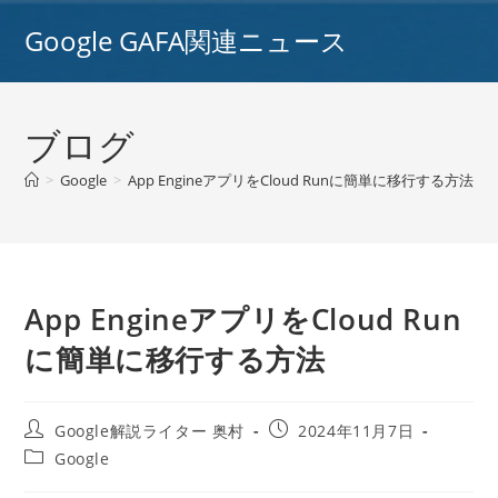
コ
Google GAFA関連ニュース
ン
テ
ン
ツ
ブログ
へ
ス
>
Google
>
App EngineアプリをCloud Runに簡単に移行する方法
>
キ
ッ
プ
App EngineアプリをCloud Run
に簡単に移行する方法
投
投
Google解説ライター 奥村
2024年11月7日
稿
稿
投
Google
者:
公
稿
開