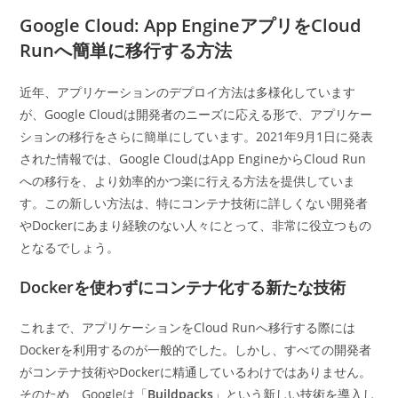
カ
日:
テ
Google Cloud: App EngineアプリをCloud
ゴ
Runへ簡単に移行する方法
リ
ー:
近年、アプリケーションのデプロイ方法は多様化しています
が、Google Cloudは開発者のニーズに応える形で、アプリケー
ションの移行をさらに簡単にしています。2021年9月1日に発表
された情報では、Google CloudはApp EngineからCloud Run
への移行を、より効率的かつ楽に行える方法を提供していま
す。この新しい方法は、特にコンテナ技術に詳しくない開発者
やDockerにあまり経験のない人々にとって、非常に役立つもの
となるでしょう。
Dockerを使わずにコンテナ化する新たな技術
これまで、アプリケーションをCloud Runへ移行する際には
Dockerを利用するのが一般的でした。しかし、すべての開発者
がコンテナ技術やDockerに精通しているわけではありません。
そのため、Googleは「
Buildpacks
」という新しい技術を導入し