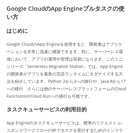
カ
日:
テ
Google CloudのApp Engineプルタスクの使
ゴ
い方
リ
ー:
はじめに
Google CloudのApp Engineを使用すると、開発者はアプリケ
ーションを非常に迅速に構築できます。特に、サーバーレス環
境において、アプリの運用や管理は容易になります。このミニ
シリーズ「Serverless Migration Station」では、App Engine
の開発者がアプリを最新の言語ランタイムにモダナイズする方
法を紹介しています。Python 2から3への移行や、Java 8から17
への移行、さらには他のサーバーレスプラットフォームのCloud
FunctionsやCloud Runへの移行も可能です。
タスクキューサービスの利用目的
App Engineのタスクキューサービスは、標準のリクエスト-レ
スポンスワークフローの外でタスクを実行するためのインフラ