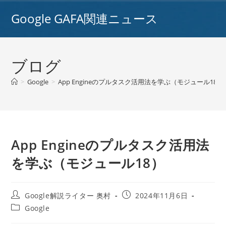
コ
Google GAFA関連ニュース
ン
テ
ン
ツ
ブログ
へ
ス
>
Google
>
App Engineのプルタスク活用法を学ぶ（モジュール18）
キ
ッ
プ
App Engineのプルタスク活用法
を学ぶ（モジュール18）
投
投
Google解説ライター 奥村
2024年11月6日
稿
稿
投
Google
者:
公
稿
開