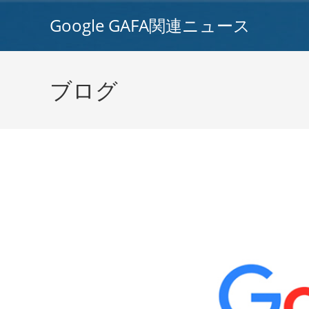
コ
Google GAFA関連ニュース
ン
テ
ン
ツ
ブログ
へ
ス
キ
ッ
プ