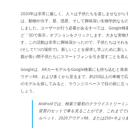
稿
稿
者:
公
開
2020年は非常に厳しく、人々は子供たちを楽しませながら
日:
は、動物や分子、星、惑星、そして興味深い生物学的なもの
しました。ユーザーが行う必要があるすべては、Google
ど「3Dで表示」オプションをクリックします。大きな実物
す。この活動は非常に興味深かったので、子供たちはそれを
(そして1つの場所で)、新しいことを探求し学ぶために新
親が長い間子供たちにスマートフォンを引き渡すことを喜
Googleは、ARカーモデルをGoogle検索にも持ち込む
ウディR8、および多くから至るまで、約250以上の車種で
のモデルを探してみると、ラウンジスペースで目の前に立
しょう。
Androidでは、検索で最初のクラウドストリー
背景のセットで車を見ることができ、これまでで
ルベット、2020アウディR8、または250+今よ