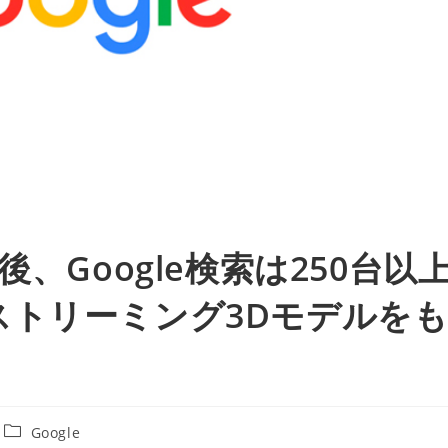
、Google検索は250台以
ストリーミング3Dモデルを
投
Google