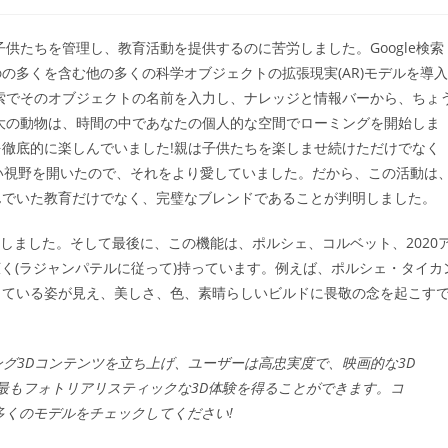
稿
カ
テ
子供たちを管理し、教育活動を提供するのに苦労しました。Google検索
ゴ
の多くを含む他の多くの科学オブジェクトの拡張現実(AR)モデルを導入
リ
ー:
検索でそのオブジェクトの名前を入力し、ナレッジと情報バーから、ちょ
大の動物は、時間の中であなたの個人的な空間でローミングを開始しま
徹底的に楽しんでいました!親は子供たちを楽しませ続けただけでなく
しい視野を開いたので、それをより愛していました。だから、この活動は
んでいた教育だけでなく、完璧なブレンドであることが判明しました。
と発表しました。そして最後に、この機能は、ポルシェ、コルベット、2020
広く(ラジャンパテルに従って)持っています。例えば、ポルシェ・タイカ
っている姿が見え、美しさ、色、素晴らしいビルドに畏敬の念を起こす
ミング3Dコンテンツを立ち上げ、ユーザーは高忠実度で、映画的な3D
最もフォトリアリスティックな3D体験を得ることができます。コ
り多くのモデルをチェックしてください!