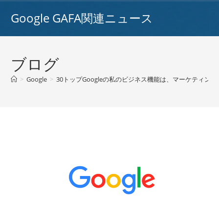
コ
Google GAFA関連ニュース
ン
テ
ン
ツ
ブログ
へ
ス
>
Google
>
30トップGoogleの私のビジネス機能は、マーケティング
キ
ッ
プ