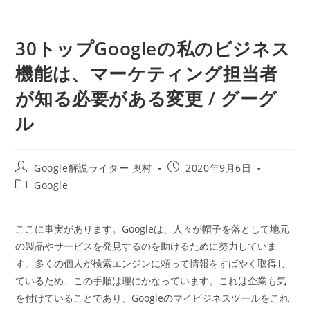
30トップGoogleの私のビジネス
機能は、マーケティング担当者
が知る必要がある変更 / グーグ
ル
投
投
Google解説ライター 奥村
2020年9月6日
稿
稿
投
Google
者:
公
稿
開
カ
日:
テ
ここに事実があります。Googleは、人々が帽子を落として地元
ゴ
の製品やサービスを発見するのを助けるために努力していま
リ
ー:
す。多くの個人が検索エンジンに頼って情報をすばやく取得し
ているため、この手順は理にかなっています。これは企業も気
を付けていることであり、Googleのマイビジネスツールをこれ