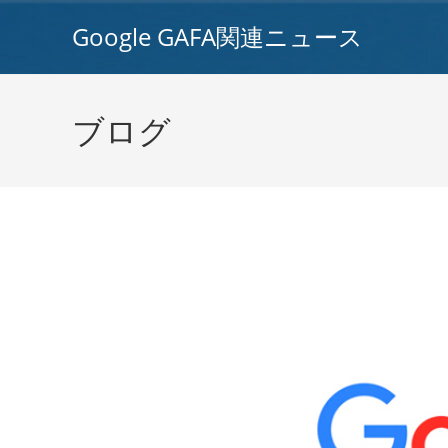
コ
Google GAFA関連ニュース
ン
テ
ン
ツ
ブログ
へ
ス
キ
ッ
プ