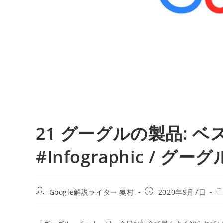
21 グーグルの製品: ベス
#Infographic / グーグ
投
投
Google解説ライター 奥村
2020年9月7日
稿
稿
者:
公
開