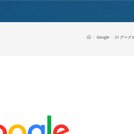
>
Google
>
21 グーグル