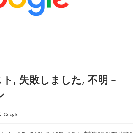
ト, 失敗しました, 不明 –
ル
投
Google
稿
カ
テ