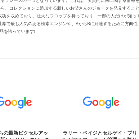
いるフレーズの一つとなっています。これは、実質的に何に関する情報
ゴ
から、コレクションに追加する新しいお父さんのジョークを発見するこ
リ
:
な成功を収めており、壮大なフロップを持っており、一部の人だけが知っ
、世界で最も人気のある検索エンジンや、AからBに到達するために方向性
品を誇っています!
eからの最新ピクセルアッ
ラリー・ペイジとセルゲイ・ブリ